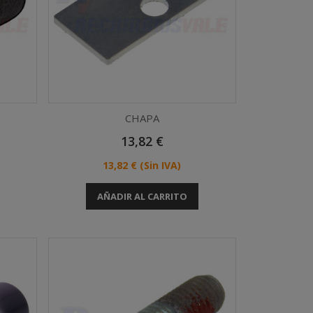
CHAPA
Precio
13,82 €
Vista rápida

Precio
13,82 €
(Sin IVA)
AÑADIR AL CARRITO