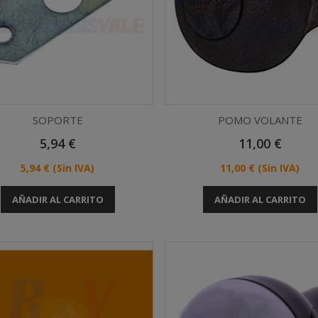
SOPORTE
POMO VOLANTE
Precio
Precio
5,94 €
11,00 €
Vista rápida
Vista rápida


Precio
Precio
5,94 €
(Sin IVA)
11,00 €
(Sin IVA)
AÑADIR AL CARRITO
AÑADIR AL CARRITO