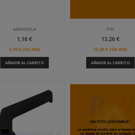
ARANDELA
PIN
Precio
Precio
1,16 €
13,26 €
Vista rápida
Vista rápida


Precio
Precio
1,16 €
(Sin IVA)
13,26 €
(Sin IVA)
AÑADIR AL CARRITO
AÑADIR AL CARRITO