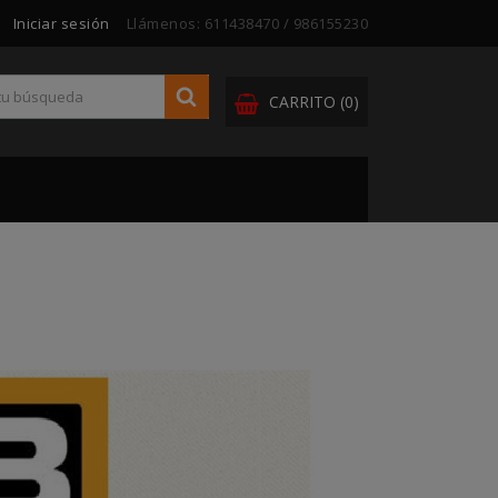
Iniciar sesión
Llámenos:
611438470 / 986155230
CARRITO
(0)