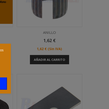
ANILLO
Precio
1,62 €
Vista rápida

Precio
1,62 €
(Sin IVA)
ros
AÑADIR AL CARRITO