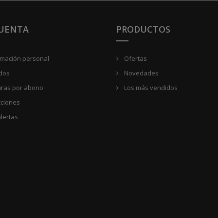
CUENTA
PRODUCTOS
rmación personal
Ofertas
dos
Novedades
uras por abono
Los más vendidos
cciones
lertas