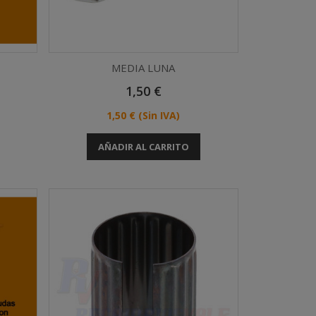
MEDIA LUNA
Precio
1,50 €
Vista rápida

Precio
1,50 €
(Sin IVA)
AÑADIR AL CARRITO