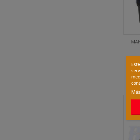
MAN
Este
serv
medi
cons
Más