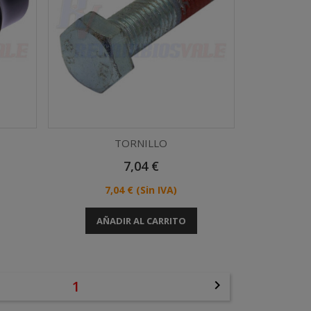
TORNILLO
Precio
7,04 €
Vista rápida

Precio
7,04 €
(Sin IVA)
AÑADIR AL CARRITO
1
