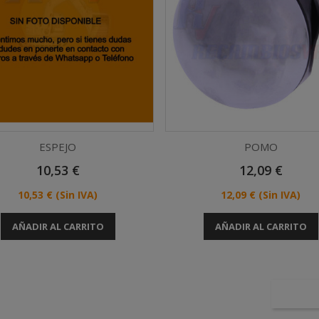
ESPEJO
POMO
Precio
Precio
10,53 €
12,09 €
Vista rápida
Vista rápida


Precio
Precio
10,53 €
(Sin IVA)
12,09 €
(Sin IVA)
AÑADIR AL CARRITO
AÑADIR AL CARRITO