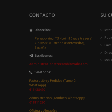
CONTACTO
SU 
Dirección
:
Info
Pedi
Penaporrín, nº 3 - Loimil (nave trasera)
CP 36588 A Estrada (Pontevedra),
Fact
España
Dire
Escríbenos
:
Mis a
administracion@recambiosvale.com
Teléfonos
:
Facturación y Pedidos (También
WhatsApp):
611438470
Administración (También WhatsApp):
618111290
Oficina y Almacén: