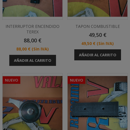
INTERRUPTOR ENCENDIDO
TAPON COMBUSTIBLE
TEREX
Precio
49,50 €
Precio
88,00 €
Precio
49,50 €
(Sin IVA)
Precio
88,00 €
(Sin IVA)
AÑADIR AL CARRITO
AÑADIR AL CARRITO
NUEVO
NUEVO