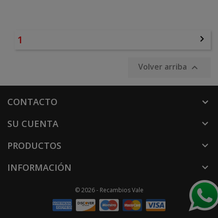
1

Volver arriba

CONTACTO
SU CUENTA

PRODUCTOS

INFORMACIÓN

© 2026 - Recambios Vale