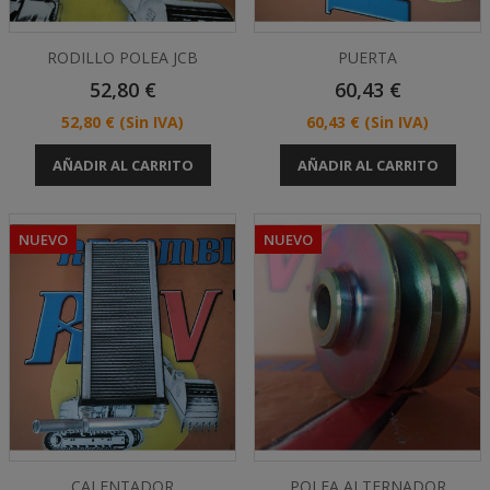
RODILLO POLEA JCB
PUERTA
Precio
Precio
52,80 €
60,43 €
Precio
Precio
52,80 €
(Sin IVA)
60,43 €
(Sin IVA)
AÑADIR AL CARRITO
AÑADIR AL CARRITO
NUEVO
NUEVO
CALENTADOR
POLEA ALTERNADOR