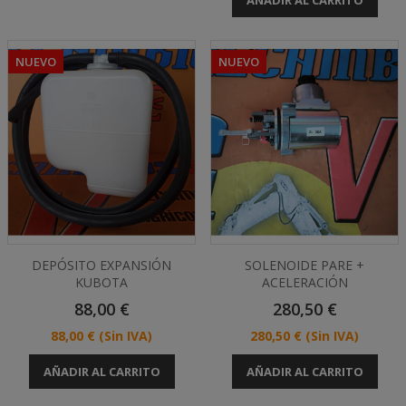
AÑADIR AL CARRITO
NUEVO
NUEVO
DEPÓSITO EXPANSIÓN
SOLENOIDE PARE +
KUBOTA
ACELERACIÓN
Precio
Precio
88,00 €
280,50 €
Precio
Precio
88,00 €
(Sin IVA)
280,50 €
(Sin IVA)
AÑADIR AL CARRITO
AÑADIR AL CARRITO