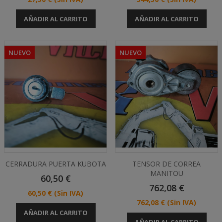
AÑADIR AL CARRITO
AÑADIR AL CARRITO
NUEVO
NUEVO
CERRADURA PUERTA KUBOTA
TENSOR DE CORREA
MANITOU
Precio
60,50 €
Precio
762,08 €
Precio
60,50 €
(Sin IVA)
Precio
762,08 €
(Sin IVA)
AÑADIR AL CARRITO