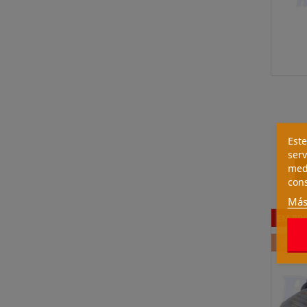
Este
serv
medi
cons
Más
EM PR
-25%