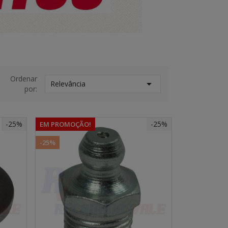
Ordenar

Relevância
por:
-25%
-25%
EM PROMOÇÃO!
-25%