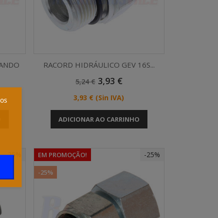
MANDO
RACORD HIDRÁULICO GEV 16S...
Preço
Preço
3,93 €
5,24 €
Vista rápida

Normal
Preço
3,93 €
(Sin IVA)
ros
O
ADICIONAR AO CARRINHO
-25%
-25%
EM PROMOÇÃO!
-25%