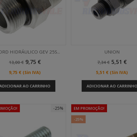
RD HIDRÁULICO GEV 25S...
UNION
Preço
Preço
Preço
Preço
9,75 €
5,51 €
13,00 €
7,34 €
Vista rápida
Vista rápida


Normal
Normal
Preço
Preço
9,75 €
(Sin IVA)
5,51 €
(Sin IVA)
ADICIONAR AO CARRINHO
ADICIONAR AO CARRINH
-25%
OMOÇÃO!
EM PROMOÇÃO!
-25%