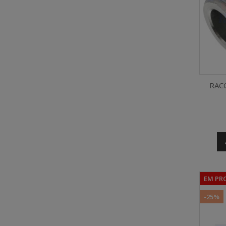
RACO
EM PR
-25%