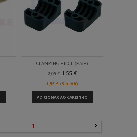
CLAMPING PIECE (PAIR)
Preço
Preço
1,55 €
2,06 €
Vista rápida

Normal
Preço
1,55 €
(Sin IVA)
O
ADICIONAR AO CARRINHO
1
