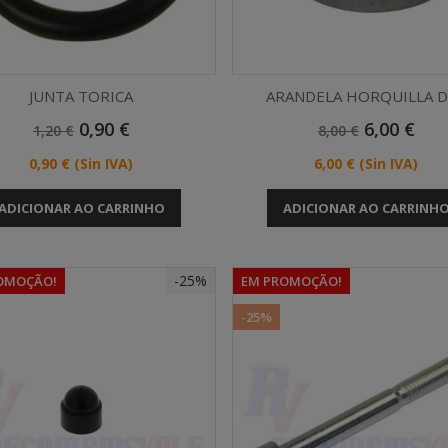
JUNTA TORICA
ARANDELA HORQUILLA DE
Preço
Preço
Preço
Preço
0,90 €
6,00 €
1,20 €
8,00 €
Vista rápida
Vista rápida


Normal
Normal
Preço
Preço
0,90 €
(Sin IVA)
6,00 €
(Sin IVA)
ADICIONAR AO CARRINHO
ADICIONAR AO CARRINH
-25%
OMOÇÃO!
EM PROMOÇÃO!
-25%