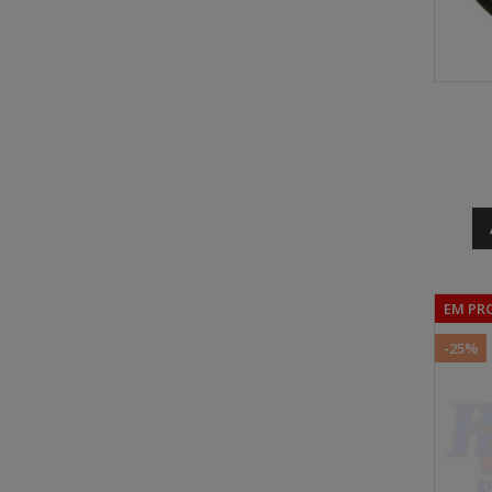
EM PR
-25%