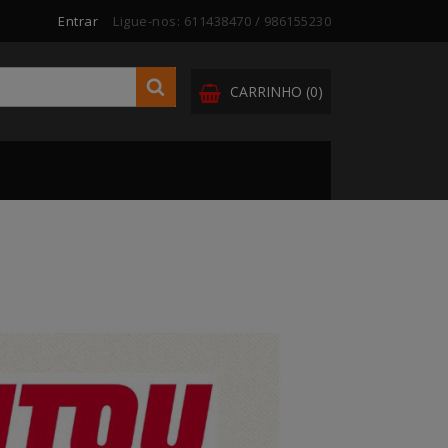
Entrar
Ligue-nos:
611438470 / 986155230
CARRINHO
(0)