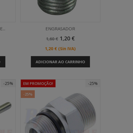
...
ENGRASADOR
Preço
Preço
1,20 €
1,60 €
Vista rápida

Normal
Preço
1,20 €
(Sin IVA)
O
ADICIONAR AO CARRINHO
-25%
-25%
EM PROMOÇÃO!
-25%