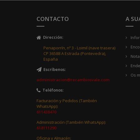
CONTACTO
A SU
Dirección
:
Info
Enco
Penaporrín, nº 3 - Loimil (nave trasera)
CP 36588 A Estrada (Pontevedra),
Notas
España
Ende
Escríbenos
:
Os m
administracion@recambiosvale.com
Teléfonos
:
Facturación y Pedidos (También
WhatsApp):
611438470
Administración (También WhatsApp):
618111290
Oficina y Almacén: