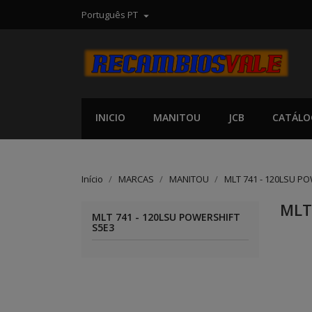
Português PT

INICIO
MANITOU
JCB
CATÁLO
Início
MARCAS
MANITOU
MLT 741 - 120LSU P
MLT
MLT 741 - 120LSU POWERSHIFT
S5E3