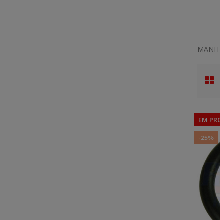
MANIT
EM PR
-25%