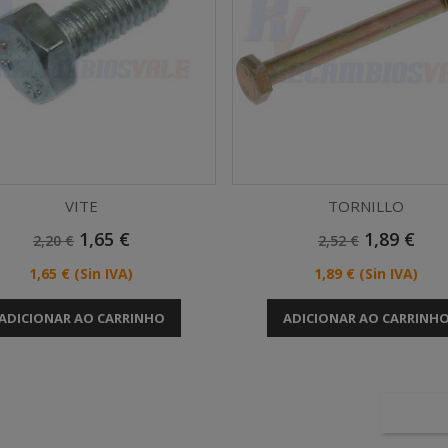
VITE
TORNILLO
Preço
Preço
Preço
Preço
1,65 €
1,89 €
2,20 €
2,52 €
Vista rápida
Vista rápida


Normal
Normal
Preço
Preço
1,65 €
(Sin IVA)
1,89 €
(Sin IVA)
ADICIONAR AO CARRINHO
ADICIONAR AO CARRINH