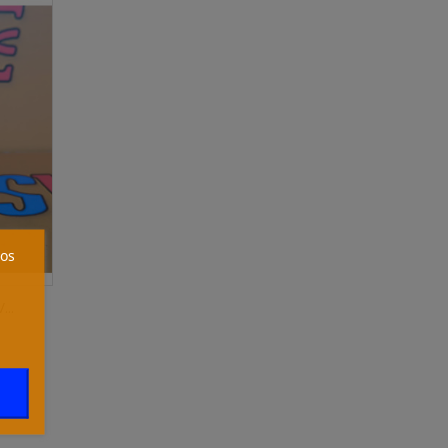
ros
..