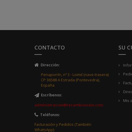
CONTACTO
SU 
Dirección
:
Info
Pedi
Penaporrín, nº 3 - Loimil (nave trasera)
CP 36588 A Estrada (Pontevedra),
Fact
España
Dire
Escríbenos
:
Mis a
administracion@recambiosvale.com
Teléfonos
:
Facturación y Pedidos (También
WhatsApp):