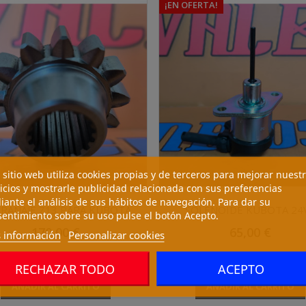
¡EN OFERTA!
 sitio web utiliza cookies propias y de terceros para mejorar nuest
icios y mostrarle publicidad relacionada con sus preferencias
ante el análisis de sus hábitos de navegación. Para dar su
RANAJE Z13 PARA KUBOTA
SOLENOIDE KUBOTA 24V.
entimiento sobre su uso pulse el botón Acepto.
Precio
Precio
170,00 €
65,00 €
 información
Personalizar cookies
Vista rápida
Vista rápida


Precio
Precio
170,00 €
(Sin IVA)
65,00 €
(Sin IVA)
RECHAZAR TODO
ACEPTO
AÑADIR AL CARRITO
AÑADIR AL CARRITO