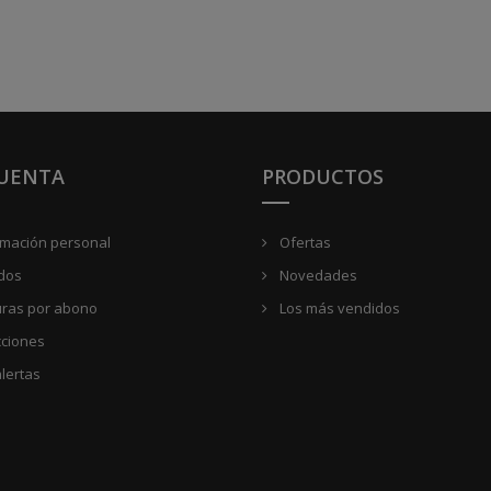
CUENTA
PRODUCTOS
rmación personal
Ofertas
dos
Novedades
uras por abono
Los más vendidos
cciones
lertas