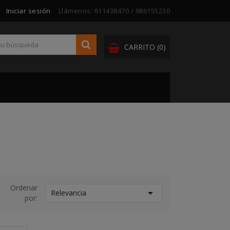
Iniciar sesión
Llámenos:
611438470 / 986155230
CARRITO
(0)
Ordenar

Relevancia
por: