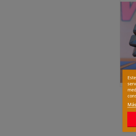
Este
serv
medi
ENG
cons
Más