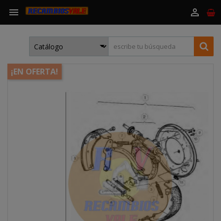


¡EN OFERTA!