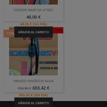
SENSOR MARCHA ATRÁS
Precio
40,00 €
Precio
40,00 €
(Sin IVA)
-15%
AÑADIR AL CARRITO
-15%
MANDO INVERSOR AUSA
Precio
Precio
603,42 €
709,90 €
Base
Precio
603,42 €
(Sin IVA)
AÑADIR AL CARRITO