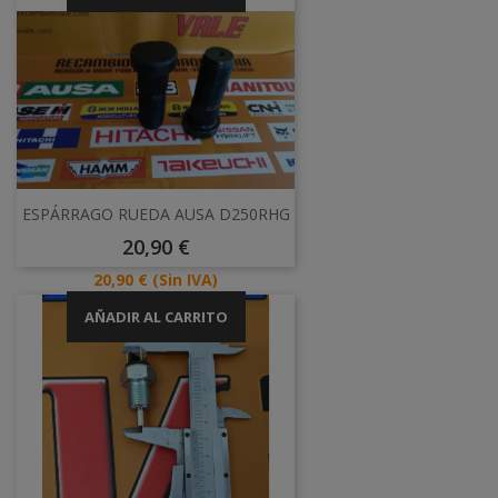
ESPÁRRAGO RUEDA AUSA D250RHG
Precio
20,90 €
Precio
20,90 €
(Sin IVA)
AÑADIR AL CARRITO