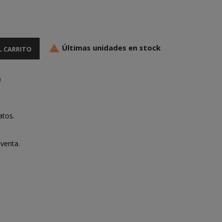
Últimas unidades en stock

L CARRITO
atos.
venta.