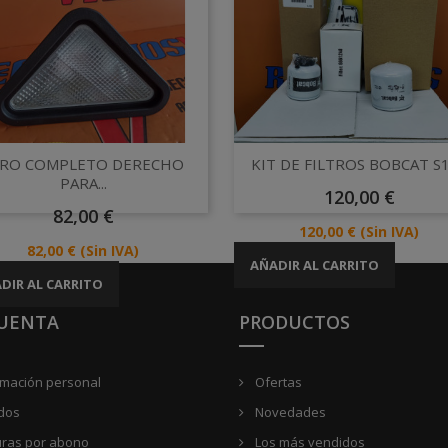
Vista rápida
Vista rápida


ARO COMPLETO DERECHO
KIT DE FILTROS BOBCAT S
PARA...
Precio
120,00 €
Precio
82,00 €
Precio
120,00 €
(Sin IVA)
Precio
82,00 €
(Sin IVA)
AÑADIR AL CARRITO
DIR AL CARRITO
CUENTA
PRODUCTOS
rmación personal
Ofertas
dos
Novedades
uras por abono
Los más vendidos