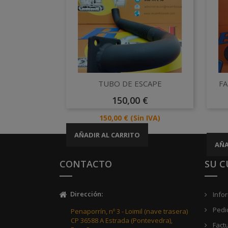
Vista rápida

TUBO DE ESCAPE
F
Precio
150,00 €
Precio
150,00 €
(Sin IVA)
AÑADIR AL CARRITO
AÑA
CONTACTO
SU 
Dirección
:
Info
Pedi
Penaporrín, nº 3 - Loimil (nave trasera)
CP 36588 A Estrada (Pontevedra),
Fact