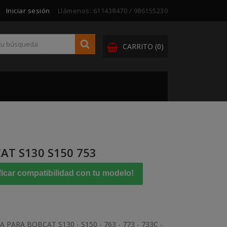
Iniciar sesión
Llámenos:
611438470 / 986155230
CARRITO
(0)
T S130 S150 753
ficar compatibilidad con tu modelo!
RA BOBCAT S130 - S150 - 763 - 773 - 733C -