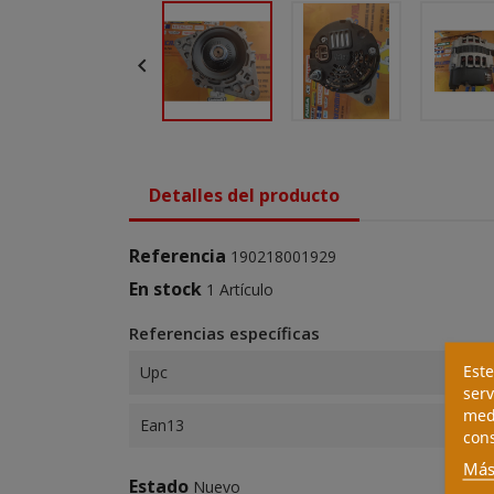

Detalles del producto
Referencia
190218001929
En stock
1 Artículo
Referencias específicas
Este
Upc
serv
medi
Ean13
cons
Más
Estado
Nuevo