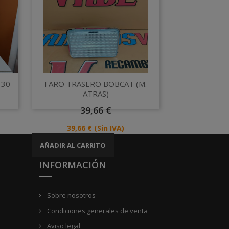
Vista rápida

130
FARO TRASERO BOBCAT (M.
ATRAS)
Precio
39,66 €
Precio
39,66 €
(Sin IVA)
AÑADIR AL CARRITO
INFORMACIÓN
Sobre nosotros
Condiciones generales de venta
Aviso legal