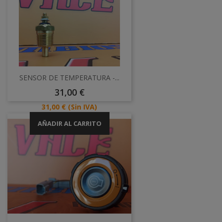
SENSOR DE TEMPERATURA -...
Precio
31,00 €
Precio
31,00 €
(Sin IVA)
AÑADIR AL CARRITO