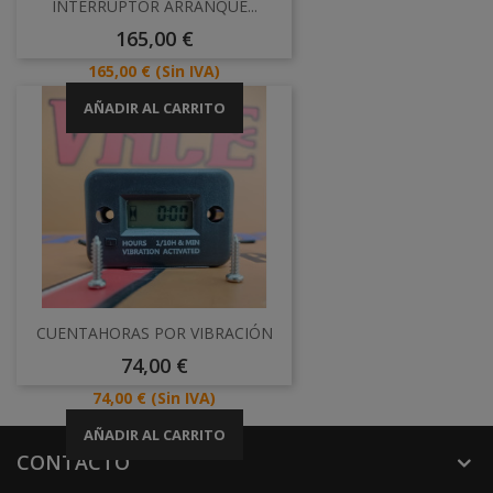
INTERRUPTOR ARRANQUE...
Precio
165,00 €
Precio
165,00 €
(Sin IVA)
AÑADIR AL CARRITO
CUENTAHORAS POR VIBRACIÓN
Precio
74,00 €
Precio
74,00 €
(Sin IVA)
AÑADIR AL CARRITO
CONTACTO