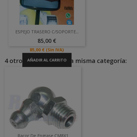
ESPEJO TRASERO C/SOPORTE...
Precio
85,00 €
Precio
85,00 €
(Sin IVA)
4 otros productos en la misma categoría:
AÑADIR AL CARRITO
Racor De Engrase CM8X1