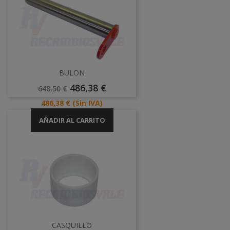
BULON
Precio
Precio
486,38 €
648,50 €
Base
Precio
486,38 €
(Sin IVA)
AÑADIR AL CARRITO
CASQUILLO