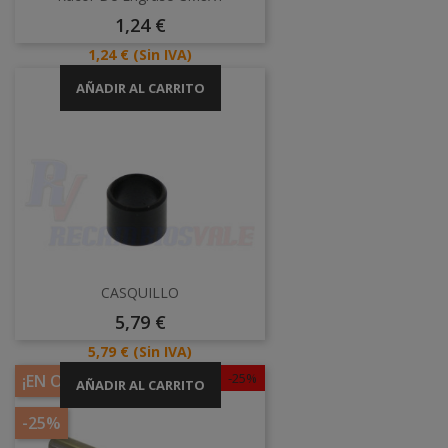
Precio
1,24 €
Precio
1,24 €
(Sin IVA)
AÑADIR AL CARRITO
CASQUILLO
Precio
5,79 €
Precio
5,79 €
(Sin IVA)
-25%
¡EN OFERTA!
AÑADIR AL CARRITO
-25%