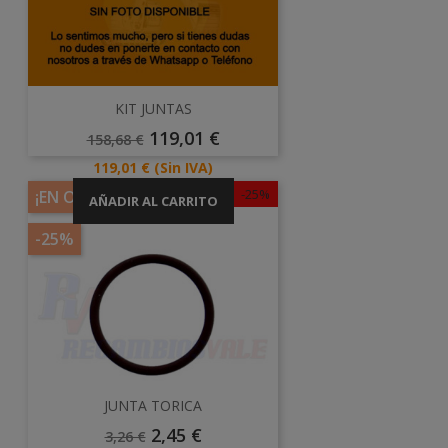
KIT JUNTAS
Precio
Precio
119,01 €
158,68 €
Base
Precio
119,01 €
(Sin IVA)
-25%
¡EN OFERTA!
AÑADIR AL CARRITO
-25%
JUNTA TORICA
Precio
Precio
2,45 €
3,26 €