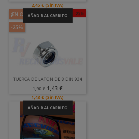
Base
Precio
2,45 €
(Sin IVA)
-25%
¡EN OFERTA!
AÑADIR AL CARRITO
-25%
TUERCA DE LATON DE 8 DIN 934
Precio
Precio
1,43 €
1,90 €
Base
Precio
1,43 €
(Sin IVA)
AÑADIR AL CARRITO