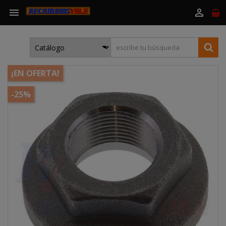


¡EN OFERTA!
-25%