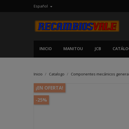
Español

INICIO
MANITOU
JCB
CATÁLO
Inicio
Catalogo
Componentes mecánicos genera
¡EN OFERTA!
-25%