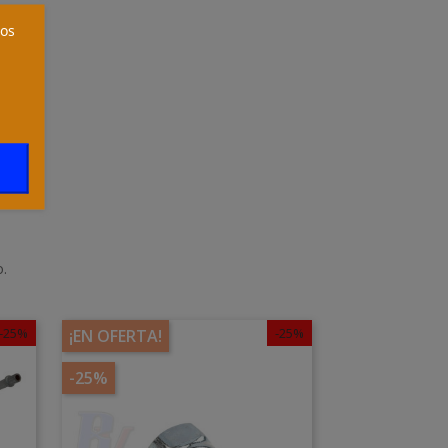
ros
o.
-25%
-25%
¡EN OFERTA!
-25%