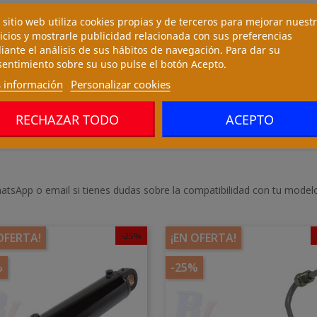
 sitio web utiliza cookies propias y de terceros para mejorar nuest
icios y mostrarle publicidad relacionada con sus preferencias
ante el análisis de sus hábitos de navegación. Para dar su
entimiento sobre su uso pulse el botón Acepto.
 información
Personalizar cookies
RECHAZAR TODO
ACEPTO
atsApp o email si tienes dudas sobre la compatibilidad con tu model
-25%
OFERTA!
¡EN OFERTA!
%
-25%