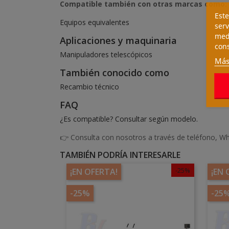
Compatible también con otras marcas como:
Este
Equipos equivalentes
serv
medi
Aplicaciones y maquinaria
cons
Manipuladores telescópicos
Más
También conocido como
Recambio técnico
FAQ
¿Es compatible? Consultar según modelo.
👉 Consulta con nosotros a través de teléfono, Wh
TAMBIÉN PODRÍA INTERESARLE
-25%
¡EN OFERTA!
¡EN 
-25%
-25