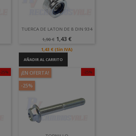
Vista rápida

TUERCA DE LATON DE 8 DIN 934
Precio
Precio
1,43 €
1,90 €
Base
Precio
1,43 €
(Sin IVA)
AÑADIR AL CARRITO
-25%
-25%
¡EN OFERTA!
-25%
Vista rápida
TORNILLO