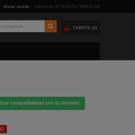
Iniciar sesión
Llámenos:
611438470 / 986155230
CARRITO
(0)
ficar compatibilidad con tu modelo!
TO