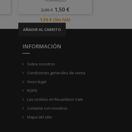

Precio
Precio
1,50 €
2,00 €
Base
Precio
1,50 €
(Sin IVA)
AÑADIR AL CARRITO
INFORMACIÓN
Sobre nosotros
Condiciones generales de venta
Aviso legal
RGPD
Las cookies en Recambios Vale
Contacte con nosotros
Mapa del sitio