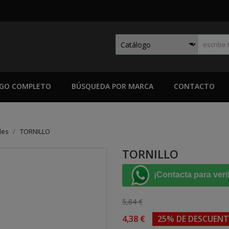
GO COMPLETO
BÚSQUEDA POR MARCA
CONTACTO
les
TORNILLO
TORNILLO
¡Contacta para veri
5,84 €
4,38 €
25% DE DESCUEN