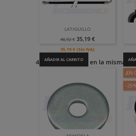
Vista rápida

LATIGUILLO
Precio
Precio
35,19 €
46,92 €
Base
Precio
35,19 €
(Sin IVA)
AÑADIR AL CARRITO
AÑA
4 otros productos en la misma cat
¡EN 
-25
Vista rápida
ARANDELA