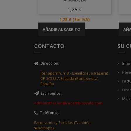

Precio
1,25 €
Precio
1,25 €
(Sin IVA)
AÑADIR AL CARRITO
AÑA
CONTACTO
SU 
Dirección
:
Info
Pedi
Penaporrín, nº 3 - Loimil (nave trasera)
CP 36588 A Estrada (Pontevedra),
Fact
España
Dire
Escríbenos
:
Mis a
administracion@recambiosvale.com
Teléfonos
:
Facturación y Pedidos (También
WhatsApp):