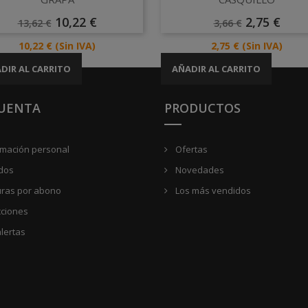


Precio
Precio
Precio
Precio
10,22 €
2,75 €
13,62 €
3,66 €
Base
Base
Precio
Precio
10,22 €
(Sin IVA)
2,75 €
(Sin IVA)
DIR AL CARRITO
AÑADIR AL CARRITO
CUENTA
PRODUCTOS
rmación personal
Ofertas
dos
Novedades
uras por abono
Los más vendidos
cciones
lertas