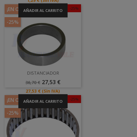
1,29 €
(Sin IVA)
-25%
¡EN OFERTA!
AÑADIR AL CARRITO
-25%
DISTANCIADOR
Precio
Precio
27,53 €
36,70 €
Base
Precio
27,53 €
(Sin IVA)
-25%
¡EN OFERTA!
AÑADIR AL CARRITO
-25%