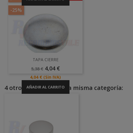
-25%
TAPA CIERRE
Precio
Precio
4,04 €
5,38 €
Base
Precio
4,04 €
(Sin IVA)
4 otros productos en la misma categoría:
AÑADIR AL CARRITO