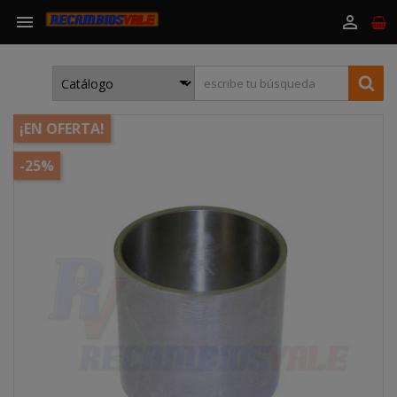


¡EN OFERTA!
-25%