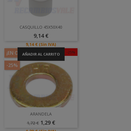
CASQUILLO 45X50X40
Precio
9,14 €
Precio
9,14 €
(Sin IVA)
-25%
¡EN OFERTA!
AÑADIR AL CARRITO
-25%
ARANDELA
Precio
Precio
1,29 €
1,72 €
Base
Precio