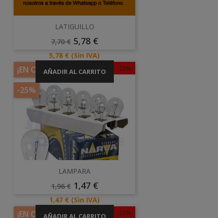
LATIGUILLO
Precio
Precio
5,78 €
7,70 €
Base
Precio
5,78 €
(Sin IVA)
-25%
¡EN OFERTA!
AÑADIR AL CARRITO
-25%
LAMPARA
Precio
Precio
1,47 €
1,96 €
Base
Precio
1,47 €
(Sin IVA)
-25%
¡EN OFERTA!
AÑADIR AL CARRITO