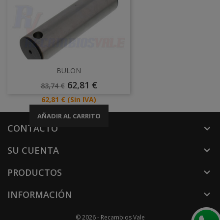
BULON
Precio
Precio
62,81 €
83,74 €
Base
Precio
62,81 €
(Sin IVA)
AÑADIR AL CARRITO
CONTACTO
SU CUENTA

PRODUCTOS

INFORMACIÓN

© 2026 - Recambios Vale