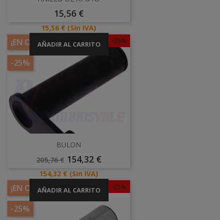
Precio
15,56 €
Precio
15,56 €
(Sin IVA)
-25%
¡EN OFERTA!
AÑADIR AL CARRITO
-25%
BULON
Precio
Precio
154,32 €
205,76 €
Base
Precio
154,32 €
(Sin IVA)
-25%
¡EN OFERTA!
AÑADIR AL CARRITO
-25%