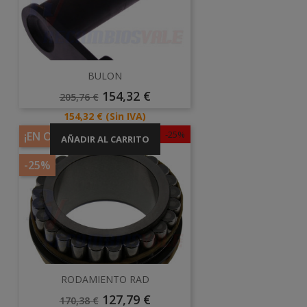
BULON
Precio
Precio
154,32 €
205,76 €
Base
Precio
154,32 €
(Sin IVA)
-25%
¡EN OFERTA!
AÑADIR AL CARRITO
-25%
RODAMIENTO RAD
Precio
Precio
127,79 €
170,38 €