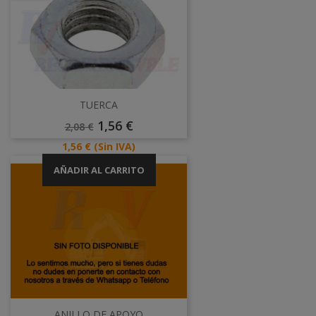
TUERCA
Precio
Precio
1,56 €
2,08 €
Base
Precio
1,56 €
(Sin IVA)
AÑADIR AL CARRITO
ANILLO DE APOYO