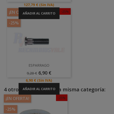
Base
Precio
127,79 €
(Sin IVA)
-25%
¡EN OFERTA!
AÑADIR AL CARRITO
-25%
ESPARRAGO
Precio
Precio
6,90 €
9,20 €
Base
Precio
6,90 €
(Sin IVA)
4 otros productos en la misma categoría:
AÑADIR AL CARRITO
-25%
¡EN OFERTA!
-25%