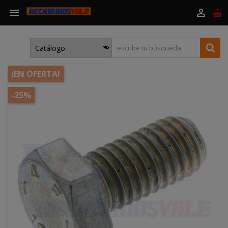


¡EN OFERTA!
-25%