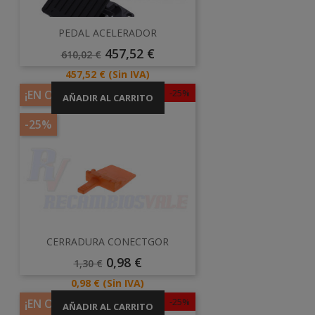
PEDAL ACELERADOR
Precio
Precio
457,52 €
610,02 €
Base
Precio
457,52 €
(Sin IVA)
-25%
¡EN OFERTA!
AÑADIR AL CARRITO
-25%
CERRADURA CONECTGOR
Precio
Precio
0,98 €
1,30 €
Base
Precio
0,98 €
(Sin IVA)
-25%
¡EN OFERTA!
AÑADIR AL CARRITO