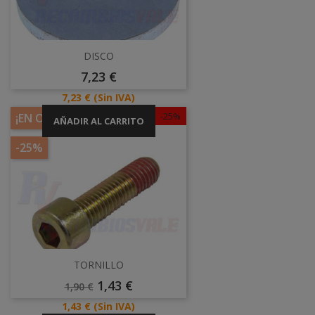
DISCO
Precio
7,23 €
Precio
7,23 €
(Sin IVA)
-25%
¡EN OFERTA!
AÑADIR AL CARRITO
-25%
TORNILLO
Precio
Precio
1,43 €
1,90 €
Base
Precio
1,43 €
(Sin IVA)