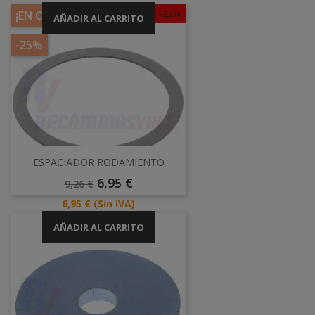
-25%
¡EN OFERTA!
AÑADIR AL CARRITO
-25%
ESPACIADOR RODAMIENTO
Precio
Precio
6,95 €
9,26 €
Base
Precio
6,95 €
(Sin IVA)
AÑADIR AL CARRITO