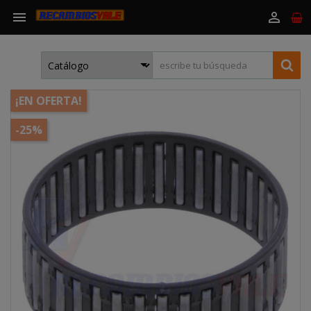


¡EN OFERTA!
-25%