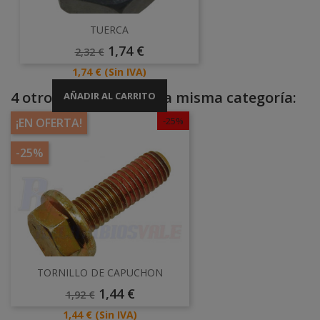
TUERCA
Precio
Precio
1,74 €
2,32 €
Base
Precio
1,74 €
(Sin IVA)
4 otros productos en la misma categoría:
AÑADIR AL CARRITO
-25%
¡EN OFERTA!
-25%
TORNILLO DE CAPUCHON
Precio
Precio
1,44 €
1,92 €
Base
Precio
1,44 €
(Sin IVA)