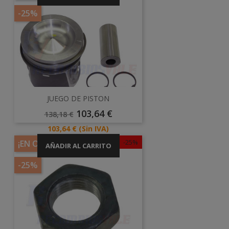
-25%
JUEGO DE PISTON
Precio
Precio
103,64 €
138,18 €
Base
Precio
103,64 €
(Sin IVA)
-25%
¡EN OFERTA!
AÑADIR AL CARRITO
-25%