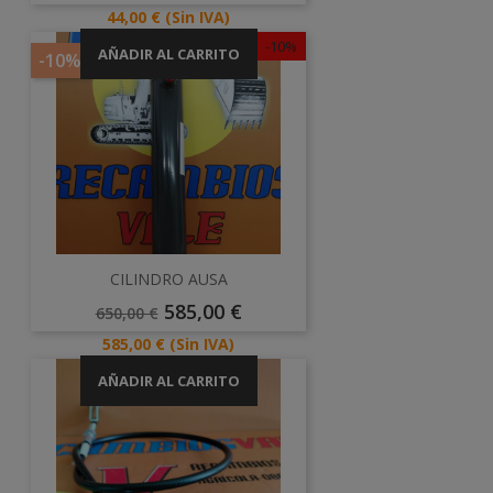
Precio
44,00 €
(Sin IVA)
-10%
AÑADIR AL CARRITO
-10%
CILINDRO AUSA
Precio
Precio
585,00 €
650,00 €
Base
Precio
585,00 €
(Sin IVA)
AÑADIR AL CARRITO