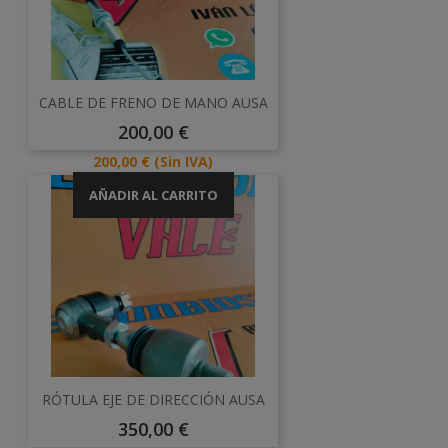
CABLE DE FRENO DE MANO AUSA
Precio
200,00 €
Precio
200,00 €
(Sin IVA)
AÑADIR AL CARRITO
RÓTULA EJE DE DIRECCIÓN AUSA
Precio
350,00 €