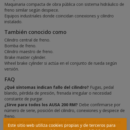
Maquinaria compacta de obra pública con sistema hidráulico de
freno similar según despiece.
Equipos industriales donde coincidan conexiones y cilindro
instalado.
También conocido como
Cilindro central de freno.
Bomba de freno.
Cilindro maestro de freno.
Brake master cylinder.
Wheel brake cylinder si actúa en el conjunto de rueda según
versión.
FAQ
¿Qué síntomas indican fallo del cilindro?
Fugas, pedal
blando, pérdida de presión, frenada irregular o necesidad
constante de purgar.
¿Sirve para todos los AUSA 200 RM?
Debe confirmarse por
número de serie, posición del cilindro, conexiones y despiece de
freno.
¿Hay que purgar después del montaje?
Sí, el circuito debe
Este sitio web utiliza cookies propias y de terceros para
purgarse correctamente y comprobarse la frenada antes de