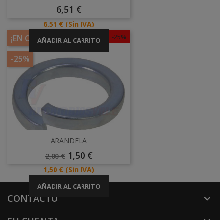
Precio
6,51 €
Precio
6,51 €
(Sin IVA)
-25%
¡EN OFERTA!
AÑADIR AL CARRITO
-25%
ARANDELA
Precio
Precio
1,50 €
2,00 €
Base
Precio
1,50 €
(Sin IVA)
AÑADIR AL CARRITO
CONTACTO