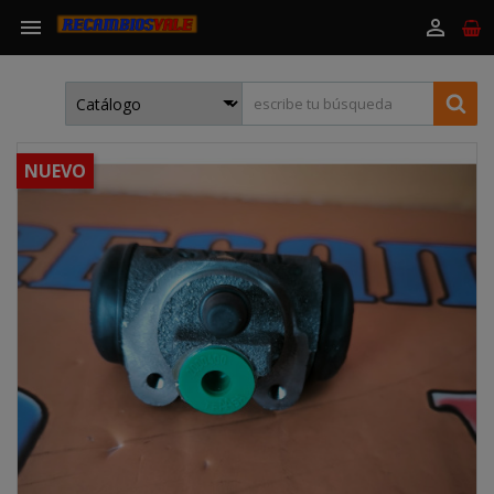


NUEVO