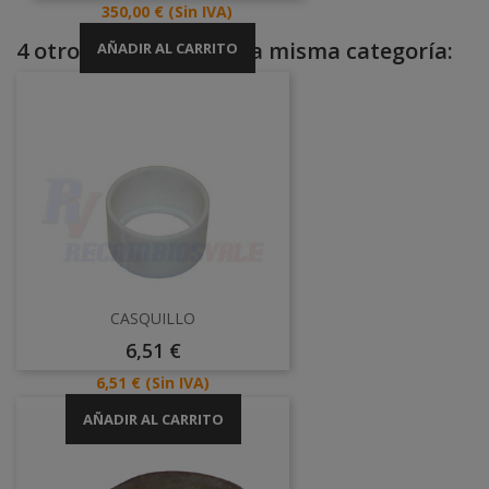
Precio
350,00 €
(Sin IVA)
4 otros productos en la misma categoría:
AÑADIR AL CARRITO
CASQUILLO
Precio
6,51 €
Precio
6,51 €
(Sin IVA)
AÑADIR AL CARRITO