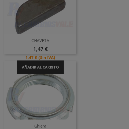
CHAVETA
Precio
1,47 €
Precio
1,47 €
(Sin IVA)
AÑADIR AL CARRITO
Ghiera