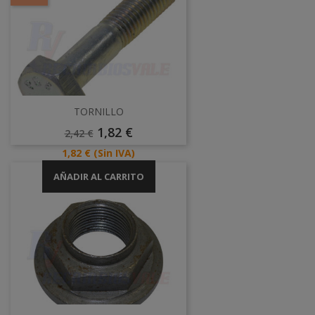
TORNILLO
Precio
Precio
1,82 €
2,42 €
Base
Precio
1,82 €
(Sin IVA)
AÑADIR AL CARRITO