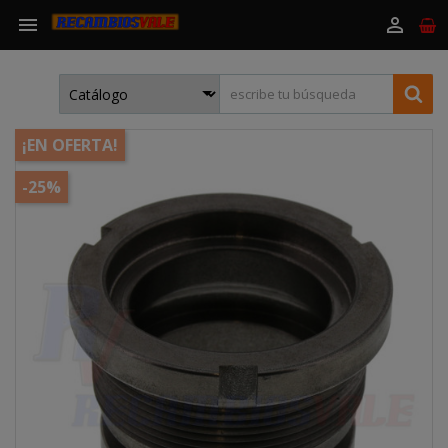


¡EN OFERTA!
-25%