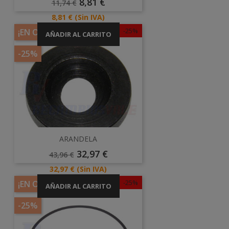
Precio
Precio
8,81 €
11,74 €
Base
Precio
8,81 €
(Sin IVA)
-25%
¡EN OFERTA!
AÑADIR AL CARRITO
-25%
ARANDELA
Precio
Precio
32,97 €
43,96 €
Base
Precio
32,97 €
(Sin IVA)
-25%
¡EN OFERTA!
AÑADIR AL CARRITO
-25%