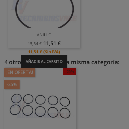
ANILLO
Precio
Precio
11,51 €
15,34 €
Base
Precio
11,51 €
(Sin IVA)
4 otros productos en la misma categoría:
AÑADIR AL CARRITO
-25%
¡EN OFERTA!
-25%