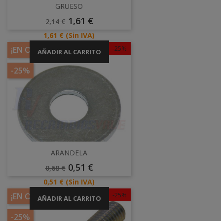
GRUESO
Precio
Precio
1,61 €
2,14 €
Base
Precio
1,61 €
(Sin IVA)
-25%
¡EN OFERTA!
AÑADIR AL CARRITO
-25%
ARANDELA
Precio
Precio
0,51 €
0,68 €
Base
Precio
0,51 €
(Sin IVA)
-25%
¡EN OFERTA!
AÑADIR AL CARRITO
-25%