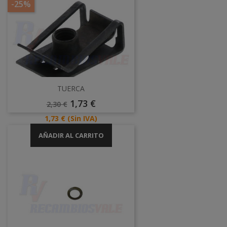
-25%
TUERCA
Precio
Precio
1,73 €
2,30 €
Base
Precio
1,73 €
(Sin IVA)
AÑADIR AL CARRITO