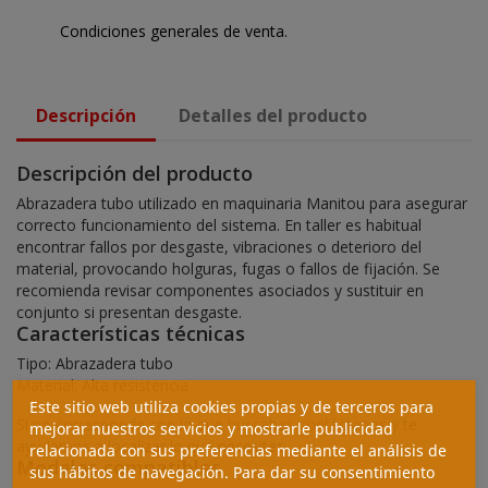
Condiciones generales de venta.
Descripción
Detalles del producto
Descripción del producto
Abrazadera tubo utilizado en maquinaria Manitou para asegurar
correcto funcionamiento del sistema. En taller es habitual
encontrar fallos por desgaste, vibraciones o deterioro del
material, provocando holguras, fugas o fallos de fijación. Se
recomienda revisar componentes asociados y sustituir en
conjunto si presentan desgaste.
Características técnicas
Tipo: Abrazadera tubo
Material: Alta resistencia
Este sitio web utiliza cookies propias y de terceros para
Si no corresponde con lo que buscabas contáctanos y te
mejorar nuestros servicios y mostrarle publicidad
ayudamos a localizar lo que necesites.
relacionada con sus preferencias mediante el análisis de
Modelos compatibles
sus hábitos de navegación. Para dar su consentimiento