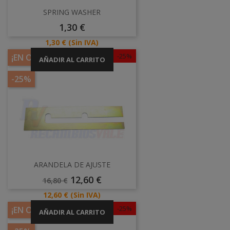
SPRING WASHER
Precio
1,30 €
Precio
1,30 €
(Sin IVA)
-25%
¡EN OFERTA!
AÑADIR AL CARRITO
-25%
ARANDELA DE AJUSTE
Precio
Precio
12,60 €
16,80 €
Base
Precio
12,60 €
(Sin IVA)
-25%
¡EN OFERTA!
AÑADIR AL CARRITO