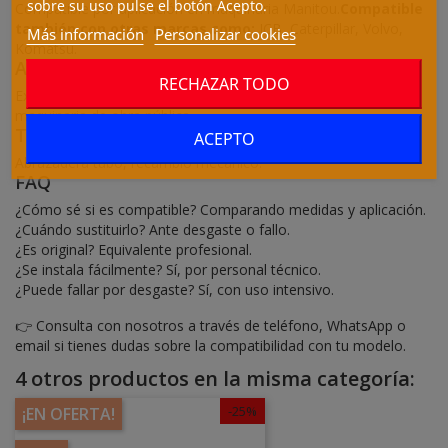
sobre su uso pulse el botón Acepto.
Compatible por aplicación en maquinaria Manitou.
Compatible
también con otras marcas como:
JCB, Caterpillar, Volvo,
Más información
Personalizar cookies
Komatsu.
Aplicaciones y maquinaria
RECHAZAR TODO
Excavadoras, manipuladores telescópicos, cargadoras,
maquinaria de obra pública.
También conocido como
ACEPTO
Abrazadera tubo, recambio mecánico.
FAQ
¿Cómo sé si es compatible? Comparando medidas y aplicación.
¿Cuándo sustituirlo? Ante desgaste o fallo.
¿Es original? Equivalente profesional.
¿Se instala fácilmente? Sí, por personal técnico.
¿Puede fallar por desgaste? Sí, con uso intensivo.
👉 Consulta con nosotros a través de teléfono, WhatsApp o
email si tienes dudas sobre la compatibilidad con tu modelo.
4 otros productos en la misma categoría:
-25%
¡EN OFERTA!