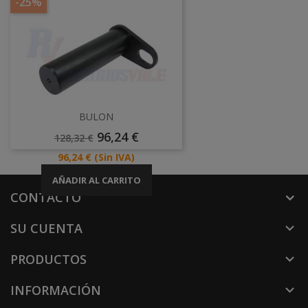
-25%
BULON
Precio
Precio
96,24 €
128,32 €
Base
Precio
96,24 €
(Sin IVA)
AÑADIR AL CARRITO
CONTACTO
SU CUENTA

PRODUCTOS

INFORMACIÓN
