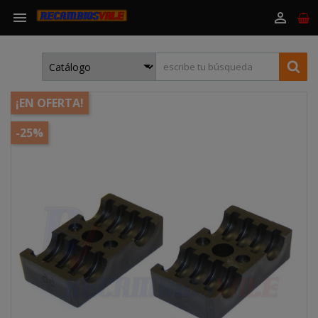


¡EN OFERTA!
-25%