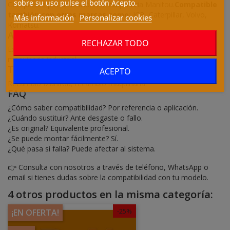
sobre su uso pulse el botón Acepto.
Compatible por aplicación en maquinaria Manitou.
Compatible
también con otras marcas como:
JCB, Caterpillar, Volvo,
Más información
Personalizar cookies
Komatsu.
Aplicaciones y maquinaria
RECHAZAR TODO
Excavadoras, manipuladores telescópicos, cargadoras,
maquinaria industrial.
También conocido como
ACEPTO
Recambio Manitou, recambio maquinaria.
FAQ
¿Cómo saber compatibilidad? Por referencia o aplicación.
¿Cuándo sustituir? Ante desgaste o fallo.
¿Es original? Equivalente profesional.
¿Se puede montar fácilmente? Sí.
¿Qué pasa si falla? Puede afectar al sistema.
👉 Consulta con nosotros a través de teléfono, WhatsApp o
email si tienes dudas sobre la compatibilidad con tu modelo.
4 otros productos en la misma categoría:
-25%
¡EN OFERTA!