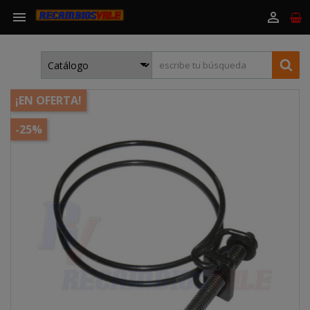


¡EN OFERTA!
-25%