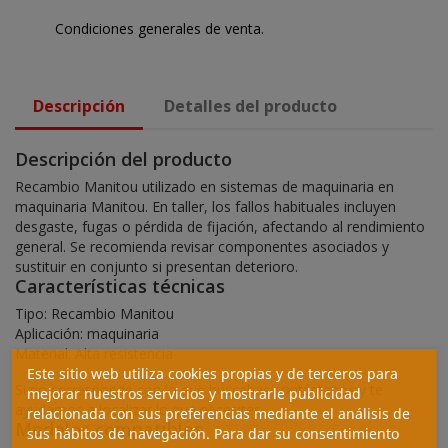
Condiciones generales de venta.
Descripción
Detalles del producto
Descripción del producto
Recambio Manitou utilizado en sistemas de maquinaria en
maquinaria Manitou. En taller, los fallos habituales incluyen
desgaste, fugas o pérdida de fijación, afectando al rendimiento
general. Se recomienda revisar componentes asociados y
sustituir en conjunto si presentan deterioro.
Características técnicas
Tipo: Recambio Manitou
Aplicación: maquinaria
Material: Alta resistencia
Este sitio web utiliza cookies propias y de terceros para
Si no corresponde con lo que buscabas contáctanos y te
mejorar nuestros servicios y mostrarle publicidad
ayudamos a localizar lo que necesites.
relacionada con sus preferencias mediante el análisis de
Modelos compatibles
sus hábitos de navegación. Para dar su consentimiento