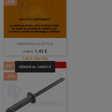
-25%
ARANDELA ELASTICA
Precio
Precio
1,43 €
1,90 €
Base
Precio
1,43 €
(Sin IVA)
-25%
¡EN OFERTA!
AÑADIR AL CARRITO
-25%