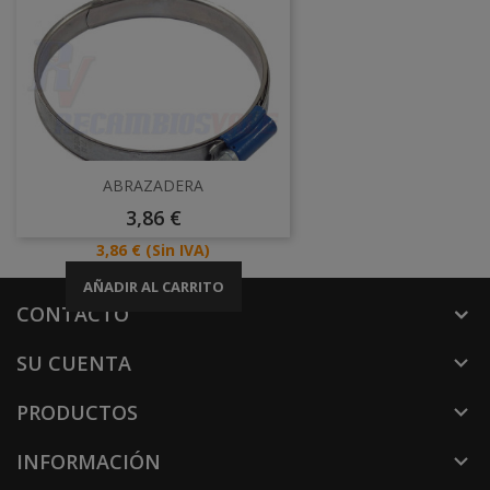
ABRAZADERA
Precio
3,86 €
Precio
3,86 €
(Sin IVA)
AÑADIR AL CARRITO
CONTACTO
SU CUENTA

PRODUCTOS

INFORMACIÓN
