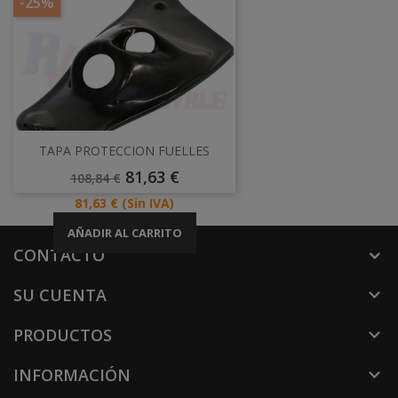
-25%
TAPA PROTECCION FUELLES
Precio
Precio
81,63 €
108,84 €
Base
Precio
81,63 €
(Sin IVA)
AÑADIR AL CARRITO
CONTACTO
SU CUENTA

PRODUCTOS

INFORMACIÓN
