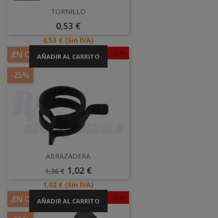
TORNILLO
Precio
0,53 €
Precio
0,53 €
(Sin IVA)
-25%
¡EN OFERTA!
AÑADIR AL CARRITO
-25%
ABRAZADERA
Precio
Precio
1,02 €
1,36 €
Base
Precio
1,02 €
(Sin IVA)
-25%
¡EN OFERTA!
AÑADIR AL CARRITO