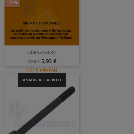
-25%
ABRAZADERA
Precio
Precio
5,93 €
7,90 €
Base
Precio
5,93 €
(Sin IVA)
AÑADIR AL CARRITO