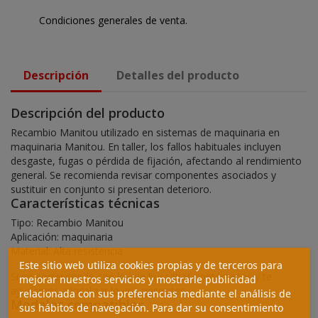
Condiciones generales de venta.
Descripción
Detalles del producto
Descripción del producto
Recambio Manitou utilizado en sistemas de maquinaria en
maquinaria Manitou. En taller, los fallos habituales incluyen
desgaste, fugas o pérdida de fijación, afectando al rendimiento
general. Se recomienda revisar componentes asociados y
sustituir en conjunto si presentan deterioro.
Características técnicas
Tipo: Recambio Manitou
Aplicación: maquinaria
Material: Alta resistencia
Este sitio web utiliza cookies propias y de terceros para
Si no corresponde con lo que buscabas contáctanos y te
mejorar nuestros servicios y mostrarle publicidad
ayudamos a localizar lo que necesites.
relacionada con sus preferencias mediante el análisis de
Modelos compatibles
sus hábitos de navegación. Para dar su consentimiento