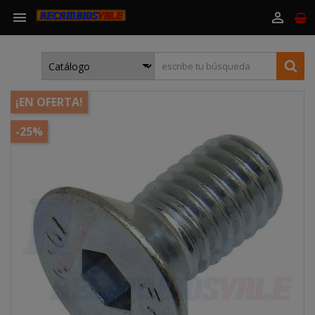


¡EN OFERTA!
-25%