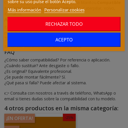
sobre su uso pulse el botón Acepto.
Compatible por aplicación en maquinaria Manitou.
Compatible
también con otras marcas como:
JCB, Caterpillar, Volvo,
Más información
Personalizar cookies
Komatsu.
Aplicaciones y maquinaria
RECHAZAR TODO
Excavadoras, manipuladores telescópicos, cargadoras,
maquinaria industrial.
También conocido como
ACEPTO
Recambio Manitou, recambio maquinaria.
FAQ
¿Cómo saber compatibilidad? Por referencia o aplicación.
¿Cuándo sustituir? Ante desgaste o fallo.
¿Es original? Equivalente profesional.
¿Se puede montar fácilmente? Sí.
¿Qué pasa si falla? Puede afectar al sistema.
👉 Consulta con nosotros a través de teléfono, WhatsApp o
email si tienes dudas sobre la compatibilidad con tu modelo.
4 otros productos en la misma categoría:
-25%
¡EN OFERTA!