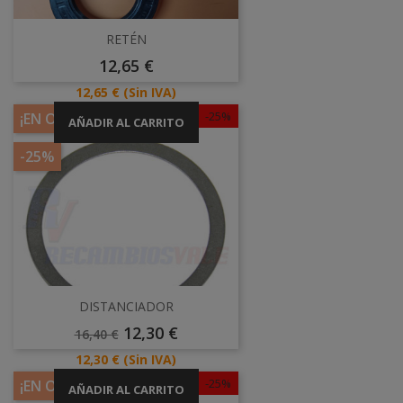
RETÉN
Precio
12,65 €
Precio
12,65 €
(Sin IVA)
-25%
¡EN OFERTA!
AÑADIR AL CARRITO
-25%
DISTANCIADOR
Precio
Precio
12,30 €
16,40 €
Base
Precio
12,30 €
(Sin IVA)
-25%
¡EN OFERTA!
AÑADIR AL CARRITO