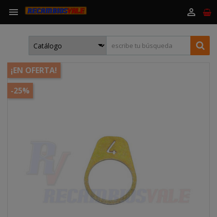


¡EN OFERTA!
-25%