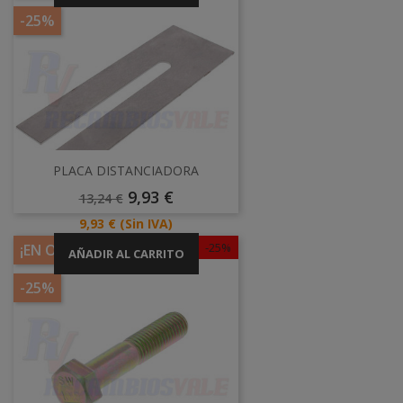
-25%
PLACA DISTANCIADORA
Precio
Precio
9,93 €
13,24 €
Base
Precio
9,93 €
(Sin IVA)
-25%
¡EN OFERTA!
AÑADIR AL CARRITO
-25%