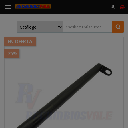


¡EN OFERTA!
-25%