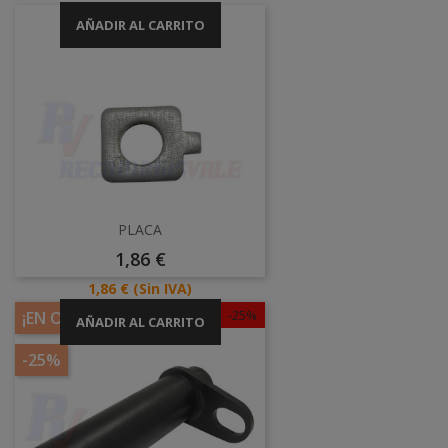
AÑADIR AL CARRITO
PLACA
Precio
1,86 €
Precio
1,86 €
(Sin IVA)
-25%
¡EN OFERTA!
AÑADIR AL CARRITO
-25%