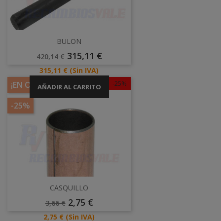
BULON
Precio
Precio
315,11 €
420,14 €
Base
Precio
315,11 €
(Sin IVA)
-25%
¡EN OFERTA!
AÑADIR AL CARRITO
-25%
CASQUILLO
Precio
Precio
2,75 €
3,66 €
Base
Precio
2,75 €
(Sin IVA)