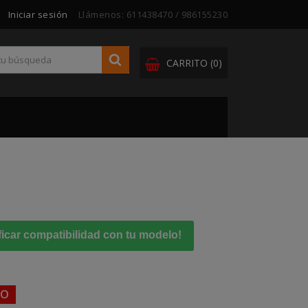
Iniciar sesión
Llámenos:
611438470 / 986155230
CARRITO
(0)
ficar compatibilidad con tu modelo!
TO