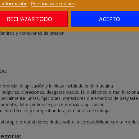
 información
Personalizar cookies
que utilice esta referencia o un componente equivalente en sistemas 
RECHAZAR TODO
ACEPTO
 comprar.
 cilindros y conexiones de presión
TOU.
encia, la aplicación y la pieza instalada en la máquina.
olguras, vibraciones, desgaste visible, fallo eléctrico o mal funcion
pecialmente juntas, fijaciones, conectores o elementos de desgaste 
mente; debe verificarse por referencia o aplicación.
imiento técnico y comprobando ajuste antes de trabajar.
atsApp o email si tienes dudas sobre la compatibilidad con tu model
egoría: