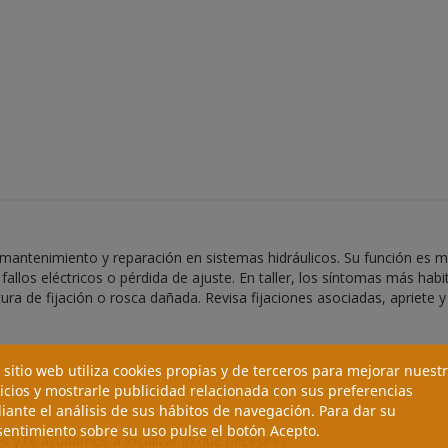
antenimiento y reparación en sistemas hidráulicos. Su función es m
allos eléctricos o pérdida de ajuste. En taller, los síntomas más hab
tura de fijación o rosca dañada. Revisa fijaciones asociadas, apriete
 sitio web utiliza cookies propias y de terceros para mejorar nuest
icios y mostrarle publicidad relacionada con sus preferencias
ante el análisis de sus hábitos de navegación. Para dar su
entimiento sobre su uso pulse el botón Acepto.
 y te ayudamos a localizar lo que necesites.