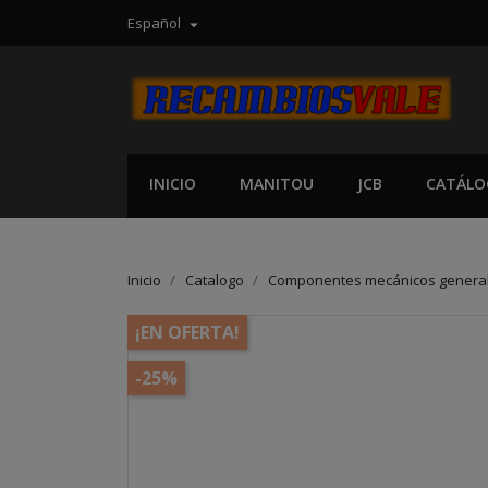
Español

INICIO
MANITOU
JCB
CATÁLO
Inicio
Catalogo
Componentes mecánicos genera
¡EN OFERTA!
-25%