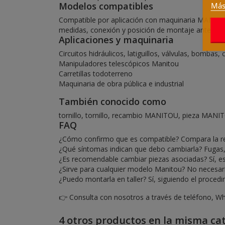
Modelos compatibles
Más
Compatible por aplicación con maquinaria MANITOU 
medidas, conexión y posición de montaje antes de
Aplicaciones y maquinaria
Circuitos hidráulicos, latiguillos, válvulas, bombas,
Manipuladores telescópicos Manitou
Carretillas todoterreno
Maquinaria de obra pública e industrial
También conocido como
tornillo, tornillo, recambio MANITOU, pieza MANI
FAQ
¿Cómo confirmo que es compatible? Compara la refer
¿Qué síntomas indican que debo cambiarla? Fugas, h
¿Es recomendable cambiar piezas asociadas? Sí, es
¿Sirve para cualquier modelo Manitou? No necesaria
¿Puedo montarla en taller? Sí, siguiendo el proced
👉 Consulta con nosotros a través de teléfono, Wh
4 otros productos en la misma cat