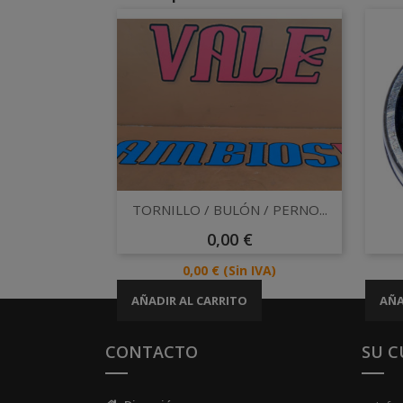
Vista rápida

TORNILLO / BULÓN / PERNO...
Precio
0,00 €
Precio
0,00 €
(Sin IVA)
AÑADIR AL CARRITO
AÑA
CONTACTO
SU 