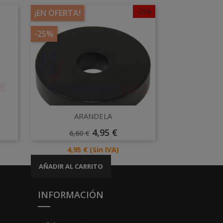
-25%
¡EN OFERTA!
-25%
Vista rápida

ARANDELA
Precio
Precio
4,95 €
6,60 €
Base
Precio
4,95 €
(Sin IVA)
AÑADIR AL CARRITO
INFORMACIÓN