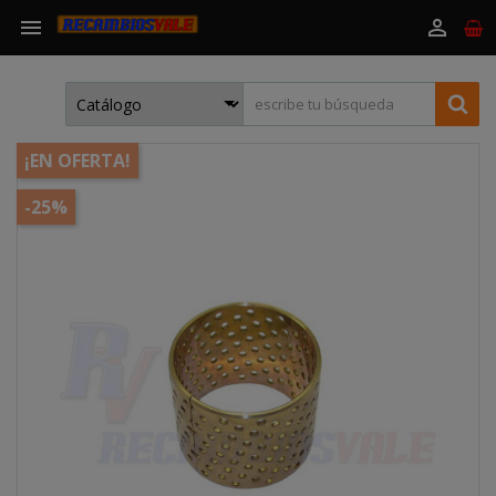


¡EN OFERTA!
-25%