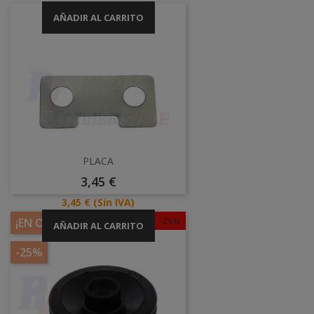
AÑADIR AL CARRITO
PLACA
Precio
3,45 €
Precio
3,45 €
(Sin IVA)
-25%
¡EN OFERTA!
AÑADIR AL CARRITO
-25%