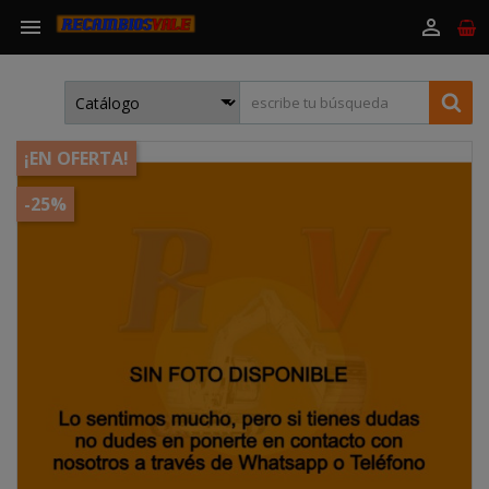


¡EN OFERTA!
-25%