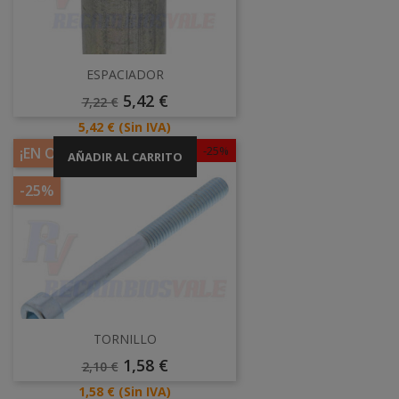
ESPACIADOR
Precio
Precio
5,42 €
7,22 €
Base
Precio
5,42 €
(Sin IVA)
-25%
¡EN OFERTA!
AÑADIR AL CARRITO
-25%
TORNILLO
Precio
Precio
1,58 €
2,10 €
Base
Precio
1,58 €
(Sin IVA)