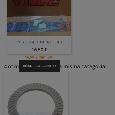
JUNTA ESCAPE PARA BOBCAT
Precio
16,50 €
Precio
16,50 €
(Sin IVA)
4 otros productos en la misma categoría:
AÑADIR AL CARRITO