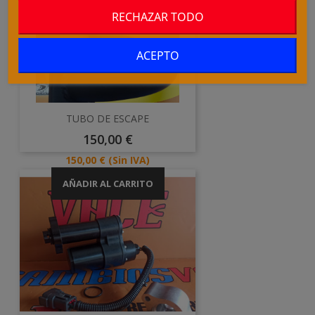
RECHAZAR TODO
ACEPTO
TUBO DE ESCAPE
Precio
150,00 €
Precio
150,00 €
(Sin IVA)
AÑADIR AL CARRITO