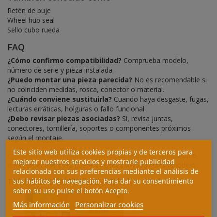
Retén de buje
Wheel hub seal
Sello cubo rueda
FAQ
¿Cómo confirmo compatibilidad?
Comprueba modelo,
número de serie y pieza instalada.
¿Puedo montar una pieza parecida?
No es recomendable si
no coinciden medidas, rosca, conector o material.
¿Cuándo conviene sustituirla?
Cuando haya desgaste, fugas,
lecturas erráticas, holguras o fallo funcional.
¿Debo revisar piezas asociadas?
Sí, revisa juntas,
conectores, tornillería, soportes o componentes próximos
según el montaje.
Este sitio web utiliza cookies propias y de terceros para
👉 Consulta con nosotros a través de teléfono, WhatsApp o
mejorar nuestros servicios y mostrarle publicidad
email si tienes dudas sobre la compatibilidad con tu modelo.
relacionada con sus preferencias mediante el análisis de
TAMBIÉN PODRÍA INTERESARLE
sus hábitos de navegación. Para dar su consentimiento
sobre su uso pulse el botón Acepto.
Más información
Personalizar cookies