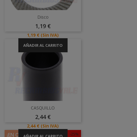
Disco
Precio
1,19 €
Precio
1,19 €
(Sin IVA)
AÑADIR AL CARRITO
CASQUILLO
Precio
2,44 €
Precio
2,44 €
(Sin IVA)
-25%
¡EN OFERTA!
AÑADIR AL CARRITO