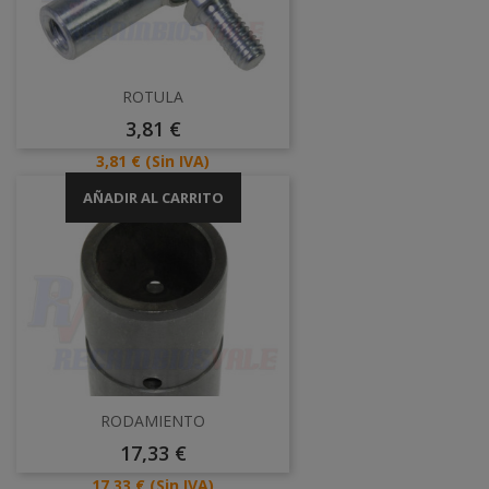
ROTULA
Precio
3,81 €
Precio
3,81 €
(Sin IVA)
AÑADIR AL CARRITO
RODAMIENTO
Precio
17,33 €
Precio
17,33 €
(Sin IVA)