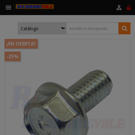


¡EN OFERTA!
-25%