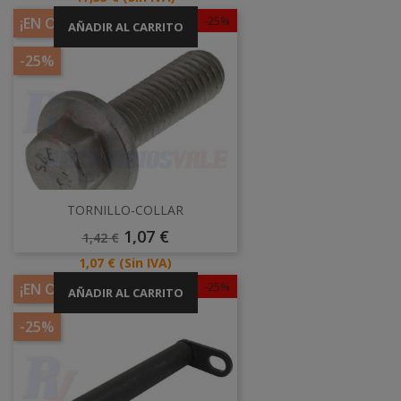
-25%
¡EN OFERTA!
AÑADIR AL CARRITO
-25%
TORNILLO-COLLAR
Precio
Precio
1,07 €
1,42 €
Base
Precio
1,07 €
(Sin IVA)
-25%
¡EN OFERTA!
AÑADIR AL CARRITO
-25%