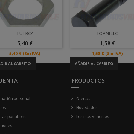
Vista rápida
Vista rápida


TUERCA
TORNILLO
Precio
Precio
5,40 €
1,58 €
Precio
Precio
5,40 €
(Sin IVA)
1,58 €
(Sin IVA)
DIR AL CARRITO
AÑADIR AL CARRITO
CUENTA
PRODUCTOS
rmación personal
Ofertas
dos
Novedades
uras por abono
Los más vendidos
cciones