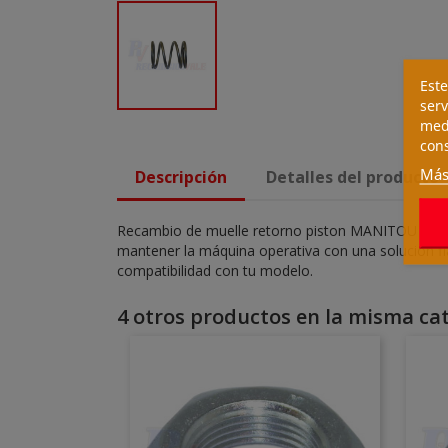
Este
serv
medi
cons
Más
Descripción
Detalles del producto
Recambio de muelle retorno piston MANITOU para m
mantener la máquina operativa con una solución fi
compatibilidad con tu modelo.
4 otros productos en la misma cat