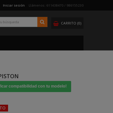
Iniciar sesión
Llámenos:
611438470 / 986155230
CARRITO
(0)
PISTON
ficar compatibilidad con tu modelo!
NTO