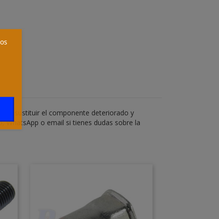
ros
ara sustituir el componente deteriorado y
o, WhatsApp o email si tienes dudas sobre la