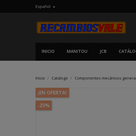
Español

INICIO
MANITOU
JCB
CATÁLO
Inicio
Catalogo
Componentes mecánicos genera
¡EN OFERTA!
-25%