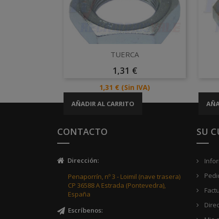
Vista rápida

TUERCA
Precio
1,31 €
Precio
1,31 €
(Sin IVA)
AÑADIR AL CARRITO
AÑA
CONTACTO
SU 
Dirección
:
Info
Pedi
Penaporrín, nº 3 - Loimil (nave trasera)
CP 36588 A Estrada (Pontevedra),
Fact
España
Dire
Escríbenos
: