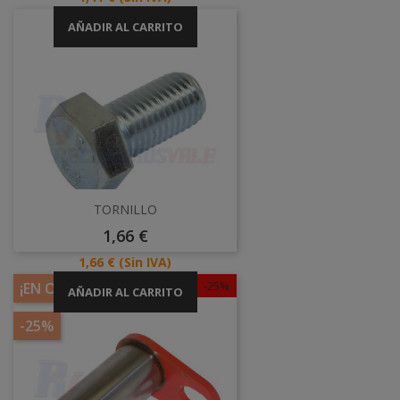
AÑADIR AL CARRITO
TORNILLO
Precio
1,66 €
Precio
1,66 €
(Sin IVA)
-25%
¡EN OFERTA!
AÑADIR AL CARRITO
-25%