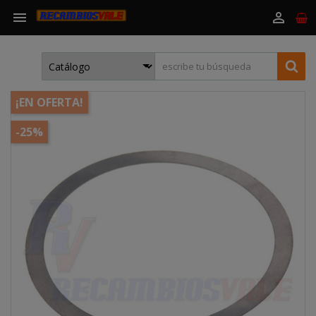


¡EN OFERTA!
-25%