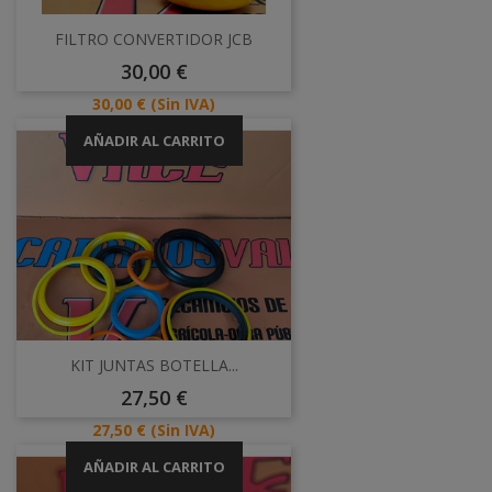
FILTRO CONVERTIDOR JCB
Precio
30,00 €
Precio
30,00 €
(Sin IVA)
AÑADIR AL CARRITO
KIT JUNTAS BOTELLA...
Precio
27,50 €
Precio
27,50 €
(Sin IVA)
AÑADIR AL CARRITO