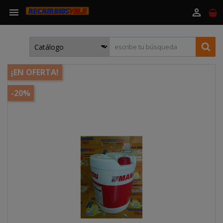


¡EN OFERTA!
-20%