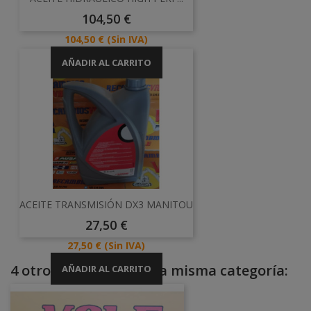
Precio
104,50 €
Precio
104,50 €
(Sin IVA)
AÑADIR AL CARRITO
ACEITE TRANSMISIÓN DX3 MANITOU
Precio
27,50 €
Precio
27,50 €
(Sin IVA)
4 otros productos en la misma categoría:
AÑADIR AL CARRITO