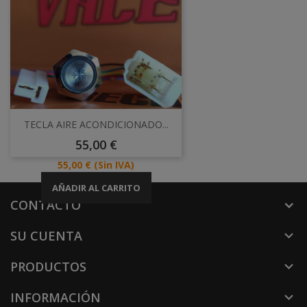
TECLA AIRE ACONDICIONADO...
Precio
55,00 €
Precio
55,00 €
(Sin IVA)
AÑADIR AL CARRITO
CONTACTO
SU CUENTA

PRODUCTOS

INFORMACIÓN
