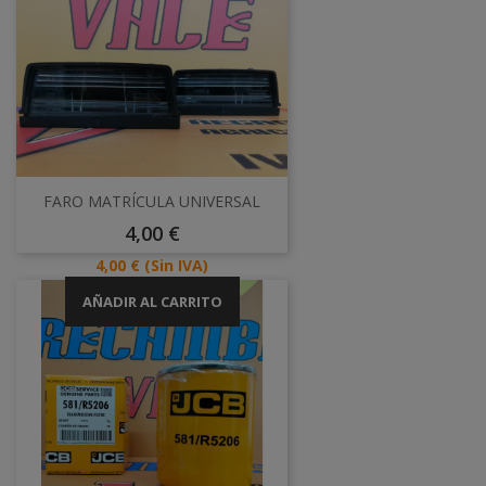
FARO MATRÍCULA UNIVERSAL
Precio
4,00 €
Precio
4,00 €
(Sin IVA)
AÑADIR AL CARRITO