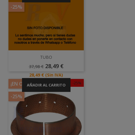
-25%
TUBO
Precio
Precio
28,49 €
37,98 €
Base
Precio
28,49 €
(Sin IVA)
-25%
¡EN OFERTA!
AÑADIR AL CARRITO
-25%