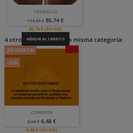
CASQUILLO
Precio
Precio
85,74 €
114,32 €
Base
Precio
85,74 €
(Sin IVA)
4 otros productos en la misma categoría:
AÑADIR AL CARRITO
-25%
¡EN OFERTA!
-25%
CONEXION
Precio
Precio
6,48 €
8,64 €
Base
Precio
6,48 €
(Sin IVA)