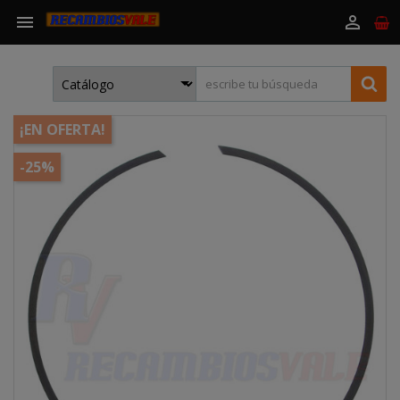


¡EN OFERTA!
-25%