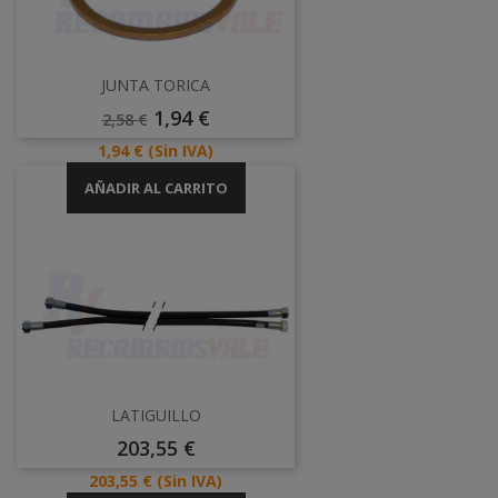
JUNTA TORICA
Precio
Precio
1,94 €
2,58 €
Base
Precio
1,94 €
(Sin IVA)
AÑADIR AL CARRITO
LATIGUILLO
Precio
203,55 €
Precio
203,55 €
(Sin IVA)