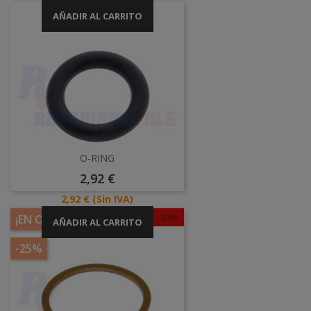
AÑADIR AL CARRITO
O-RING
Precio
2,92 €
Precio
2,92 €
(Sin IVA)
-25%
¡EN OFERTA!
AÑADIR AL CARRITO
-25%