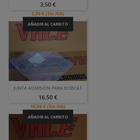
Precio
3,50 €
Precio
3,50 €
(Sin IVA)
AÑADIR AL CARRITO
JUNTA ADMISIÓN PARA BOBCAT
Precio
16,50 €
Precio
16,50 €
(Sin IVA)
AÑADIR AL CARRITO