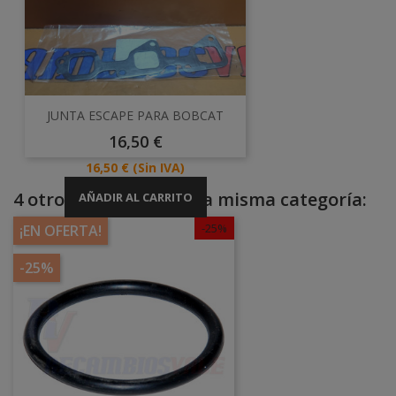
JUNTA ESCAPE PARA BOBCAT
Precio
16,50 €
Precio
16,50 €
(Sin IVA)
4 otros productos en la misma categoría:
AÑADIR AL CARRITO
-25%
¡EN OFERTA!
-25%