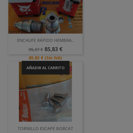
ENCHUFE RÁPIDO HEMBRA...
Precio
Precio
85,83 €
95,37 €
Base
Precio
85,83 €
(Sin IVA)
AÑADIR AL CARRITO
TORNILLO ESCAPE BOBCAT