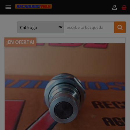


¡EN OFERTA!