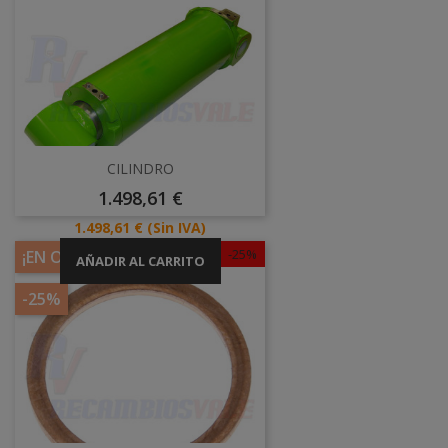
CILINDRO
Precio
1.498,61 €
Precio
1.498,61 €
(Sin IVA)
-25%
¡EN OFERTA!
AÑADIR AL CARRITO
-25%