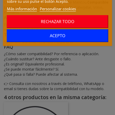
sobre su uso pulse el botón Acepto.
Compatible por aplicación en maquinaria Manitou.
Compatible
también con otras marcas como:
JCB, Caterpillar, Volvo,
Más información
Personalizar cookies
Komatsu.
Aplicaciones y maquinaria
RECHAZAR TODO
Excavadoras, manipuladores telescópicos, cargadoras,
maquinaria industrial.
También conocido como
ACEPTO
Recambio Manitou, recambio maquinaria.
FAQ
¿Cómo saber compatibilidad? Por referencia o aplicación.
¿Cuándo sustituir? Ante desgaste o fallo.
¿Es original? Equivalente profesional.
¿Se puede montar fácilmente? Sí.
¿Qué pasa si falla? Puede afectar al sistema.
👉 Consulta con nosotros a través de teléfono, WhatsApp o
email si tienes dudas sobre la compatibilidad con tu modelo.
4 otros productos en la misma categoría: