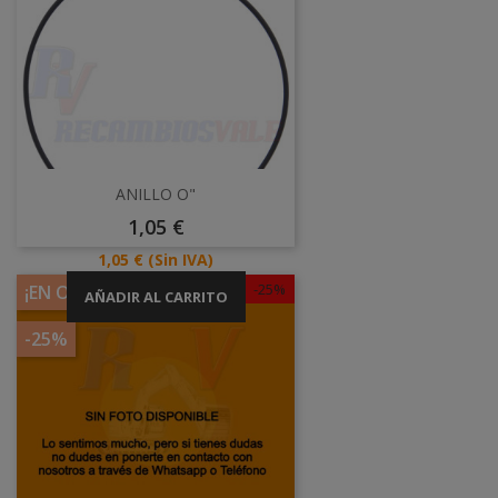
ANILLO O"
Precio
1,05 €
Precio
1,05 €
(Sin IVA)
-25%
¡EN OFERTA!
AÑADIR AL CARRITO
-25%