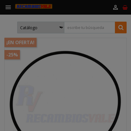


¡EN OFERTA!
-25%