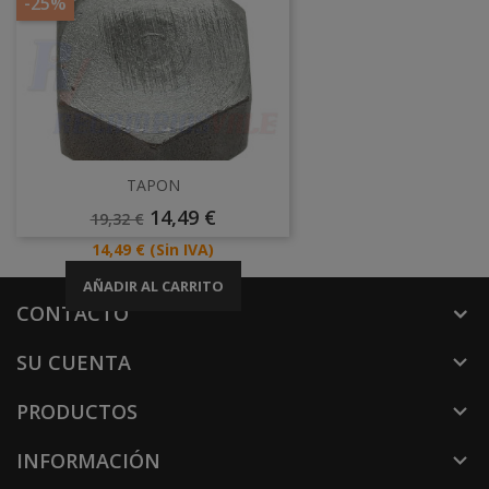
-25%
TAPON
Precio
Precio
14,49 €
19,32 €
Base
Precio
14,49 €
(Sin IVA)
AÑADIR AL CARRITO
CONTACTO
SU CUENTA

PRODUCTOS

INFORMACIÓN
