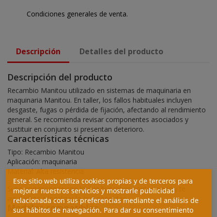
Condiciones generales de venta.
Descripción
Detalles del producto
Descripción del producto
Recambio Manitou utilizado en sistemas de maquinaria en
maquinaria Manitou. En taller, los fallos habituales incluyen
desgaste, fugas o pérdida de fijación, afectando al rendimiento
general. Se recomienda revisar componentes asociados y
sustituir en conjunto si presentan deterioro.
Características técnicas
Tipo: Recambio Manitou
Aplicación: maquinaria
Material: Alta resistencia
Este sitio web utiliza cookies propias y de terceros para
Si no corresponde con lo que buscabas contáctanos y te
mejorar nuestros servicios y mostrarle publicidad
ayudamos a localizar lo que necesites.
relacionada con sus preferencias mediante el análisis de
Modelos compatibles
sus hábitos de navegación. Para dar su consentimiento