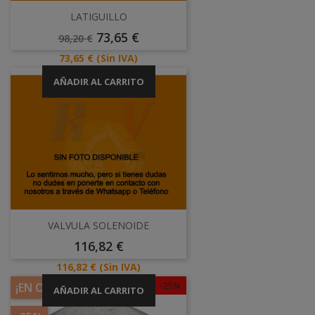
LATIGUILLO
Precio
Precio
73,65 €
98,20 €
Base
Precio
73,65 €
(Sin IVA)
AÑADIR AL CARRITO
VALVULA SOLENOIDE
Precio
116,82 €
Precio
116,82 €
(Sin IVA)
-25%
¡EN OFERTA!
AÑADIR AL CARRITO