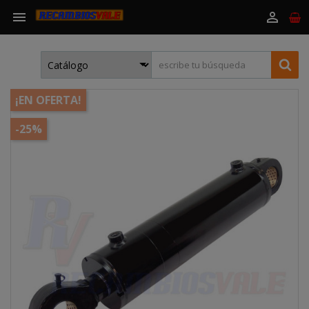


¡EN OFERTA!
-25%