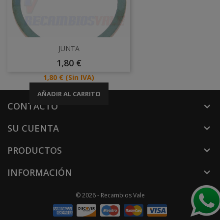
JUNTA
Precio
1,80 €
Precio
1,80 €
(Sin IVA)
AÑADIR AL CARRITO
CONTACTO
SU CUENTA

PRODUCTOS

INFORMACIÓN

© 2026 - Recambios Vale