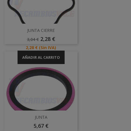
JUNTA CIERRE
Precio
Precio
2,28 €
3,04 €
Base
Precio
2,28 €
(Sin IVA)
AÑADIR AL CARRITO
JUNTA
Precio
5,67 €