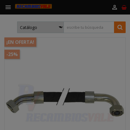


¡EN OFERTA!
-25%