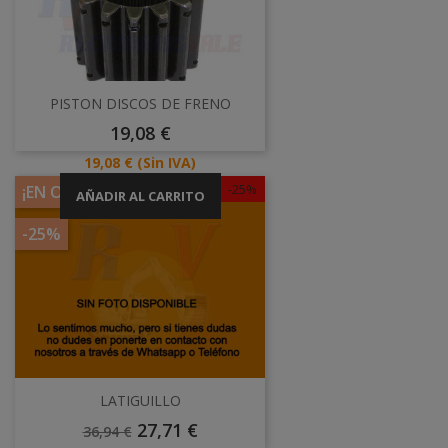
PISTON DISCOS DE FRENO
Precio
19,08 €
Precio
19,08 €
(Sin IVA)
-25%
¡EN OFERTA!
AÑADIR AL CARRITO
-25%
LATIGUILLO
Precio
Precio
27,71 €
36,94 €