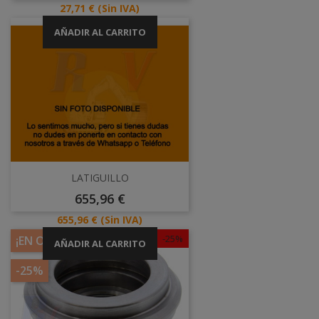
Base
Precio
27,71 €
(Sin IVA)
AÑADIR AL CARRITO
LATIGUILLO
Precio
655,96 €
Precio
655,96 €
(Sin IVA)
-25%
¡EN OFERTA!
AÑADIR AL CARRITO
-25%