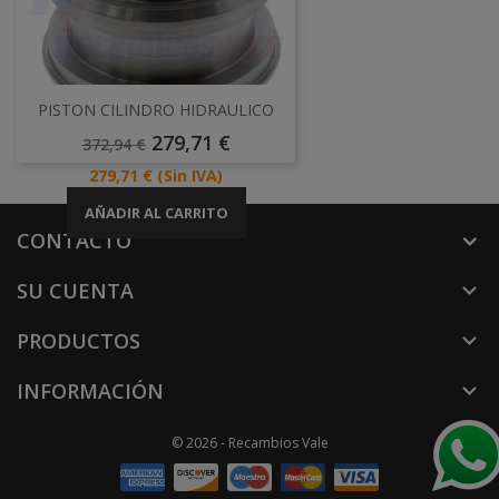
PISTON CILINDRO HIDRAULICO
Precio
Precio
279,71 €
372,94 €
Base
Precio
279,71 €
(Sin IVA)
AÑADIR AL CARRITO
CONTACTO
SU CUENTA

PRODUCTOS

INFORMACIÓN

© 2026 - Recambios Vale