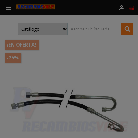


¡EN OFERTA!
-25%