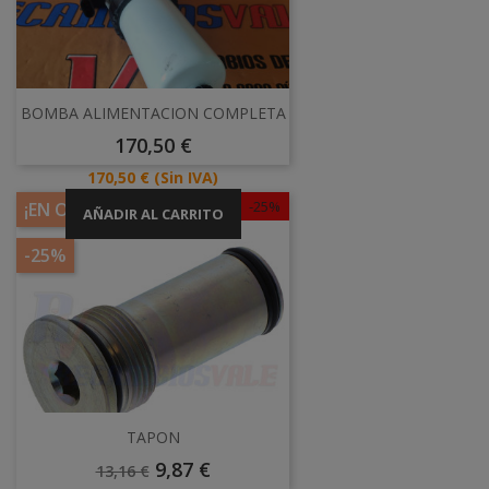
BOMBA ALIMENTACION COMPLETA
Precio
170,50 €
Precio
170,50 €
(Sin IVA)
-25%
¡EN OFERTA!
AÑADIR AL CARRITO
-25%
TAPON
Precio
Precio
9,87 €
13,16 €