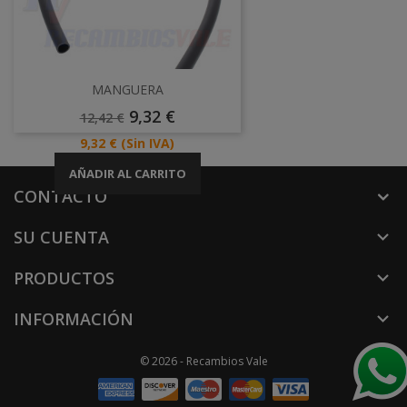
MANGUERA
Precio
Precio
9,32 €
12,42 €
Base
Precio
9,32 €
(Sin IVA)
AÑADIR AL CARRITO
CONTACTO
SU CUENTA

PRODUCTOS

INFORMACIÓN

© 2026 - Recambios Vale