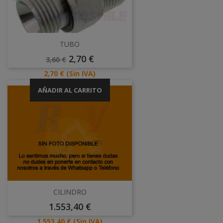
TUBO
Precio
Precio
2,70 €
3,60 €
Base
Precio
2,70 €
(Sin IVA)
AÑADIR AL CARRITO
CILINDRO
Precio
1.553,40 €
Precio
1.553,40 €
(Sin IVA)