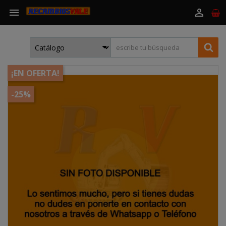


¡EN OFERTA!
-25%