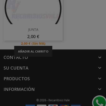
JUNTA
Precio
2,00 €
Precio
2,00 €
(Sin IVA)
AÑADIR AL CARRITO
CONTACTO
SU CUENTA

PRODUCTOS

INFORMACIÓN

© 2026 - Recambios Vale