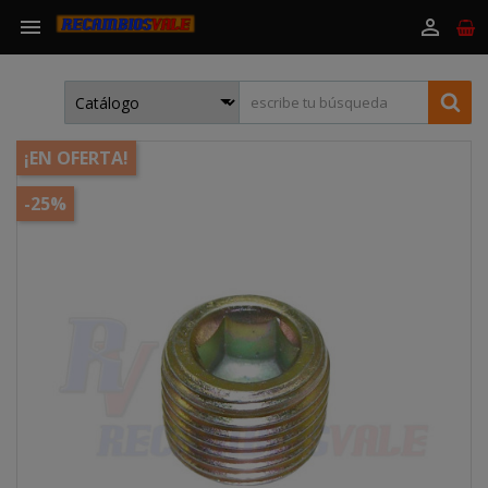


¡EN OFERTA!
-25%