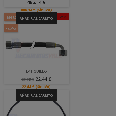
Precio
486,14 €
Precio
486,14 €
(Sin IVA)
-25%
¡EN OFERTA!
AÑADIR AL CARRITO
-25%
LATIGUILLO
Precio
Precio
22,44 €
29,92 €
Base
Precio
22,44 €
(Sin IVA)
AÑADIR AL CARRITO