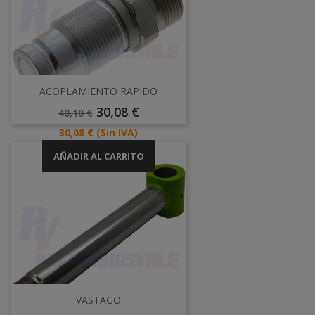
ACOPLAMIENTO RAPIDO
Precio
Precio
30,08 €
40,10 €
Base
Precio
30,08 €
(Sin IVA)
AÑADIR AL CARRITO
VASTAGO