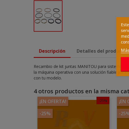
Este
serv
medi
cons
Más
Descripción
Detalles del producto
Recambio de kit juntas MANITOU para sistemas hid
la máquina operativa con una solución fiable para 
con tu modelo.
4 otros productos en la misma cat
-25%
¡EN OFERTA!
¡EN 
-25%
-25