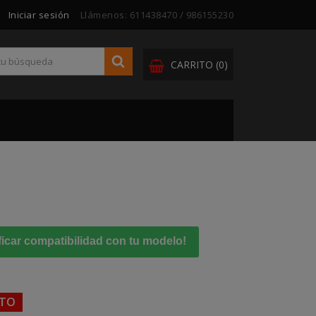
Iniciar sesión
Llámenos:
611438470 / 986155230
CARRITO
(0)
ficar compatibilidad con tu modelo!
NTO