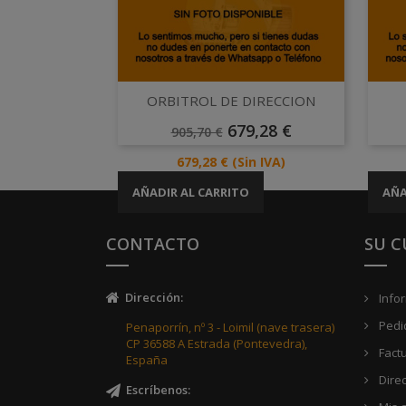
Vista rápida

ORBITROL DE DIRECCION
Precio
Precio
679,28 €
905,70 €
Base
Precio
679,28 €
(Sin IVA)
AÑADIR AL CARRITO
AÑA
CONTACTO
SU 
Dirección
:
Info
Pedi
Penaporrín, nº 3 - Loimil (nave trasera)
CP 36588 A Estrada (Pontevedra),
Fact
España
Dire
Escríbenos
: