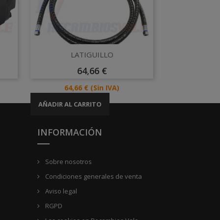
Vista rápida

LATIGUILLO
Precio
64,66 €
Precio
64,66 €
(Sin IVA)
AÑADIR AL CARRITO
INFORMACIÓN
Sobre nosotros
Condiciones generales de venta
Aviso legal
RGPD