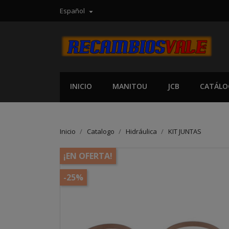
Español

INICIO
MANITOU
JCB
CATÁLO
Inicio
Catalogo
Hidráulica
KIT JUNTAS
¡EN OFERTA!
-25%