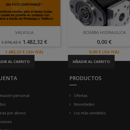
Vista rápida
Vista rápida


VALVULA
BOMBA HIDRAULICA
Precio
Precio
Precio
1.482,32 €
0,00 €
1.976,42 €
Base
Precio
Precio
1.482,32 €
(Sin IVA)
0,00 €
(Sin IVA)
DIR AL CARRITO
AÑADIR AL CARRITO
CUENTA
PRODUCTOS
rmación personal
Ofertas
dos
Novedades
uras por abono
Los más vendidos
cciones