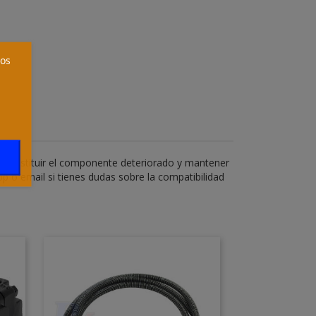
ros
a sustituir el componente deteriorado y mantener
p o email si tienes dudas sobre la compatibilidad