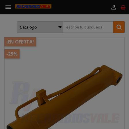


¡EN OFERTA!
-25%