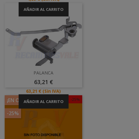
AÑADIR AL CARRITO
PALANCA
Precio
63,21 €
Precio
63,21 €
(Sin IVA)
-25%
¡EN OFERTA!
AÑADIR AL CARRITO
-25%