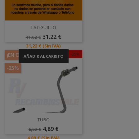
LATIGUILLO
Precio
Precio
31,22 €
41,62 €
Base
Precio
31,22 €
(Sin IVA)
-25%
¡EN OFERTA!
AÑADIR AL CARRITO
-25%
TUBO
Precio
Precio
4,89 €
6,52 €
Base
Precio
4,89 €
(Sin IVA)