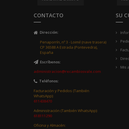
CONTACTO
SU 
Dirección
:
Info
Pedi
Penaporrín, nº 3 - Loimil (nave trasera)
CP 36588 A Estrada (Pontevedra),
Fact
España
Dire
Escríbenos
:
Mis a
administracion@recambiosvale.com
Teléfonos
:
Facturación y Pedidos (También
WhatsApp):
611438470
Administración (También WhatsApp):
618111290
Oficina y Almacén: