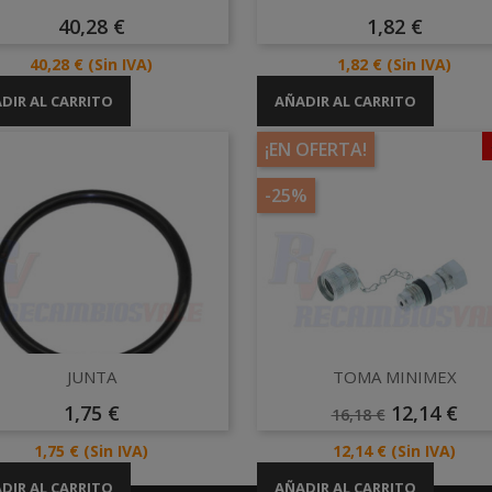
Precio
Precio
40,28 €
1,82 €
Precio
Precio
40,28 €
(Sin IVA)
1,82 €
(Sin IVA)
DIR AL CARRITO
AÑADIR AL CARRITO
egoría:
¡EN OFERTA!
-25%
Vista rápida
Vista rápida


JUNTA
TOMA MINIMEX
Precio
Precio
Precio
1,75 €
12,14 €
16,18 €
Base
Precio
Precio
1,75 €
(Sin IVA)
12,14 €
(Sin IVA)
DIR AL CARRITO
AÑADIR AL CARRITO