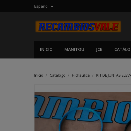
Español

INICIO
MANITOU
JCB
CATÁLO
Inicio
Catalogo
Hidráulica
KIT DE JUNTAS ELE