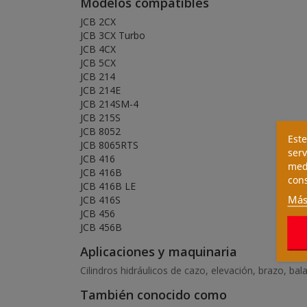
Modelos compatibles
JCB 2CX
JCB 3CX Turbo
JCB 4CX
JCB 5CX
JCB 214
JCB 214E
JCB 214SM-4
JCB 215S
JCB 8052
Este
JCB 8065RTS
serv
JCB 416
medi
JCB 416B
cons
JCB 416B LE
Más
JCB 416S
JCB 456
JCB 456B
Aplicaciones y maquinaria
Cilindros hidráulicos de cazo, elevación, brazo, ba
También conocido como