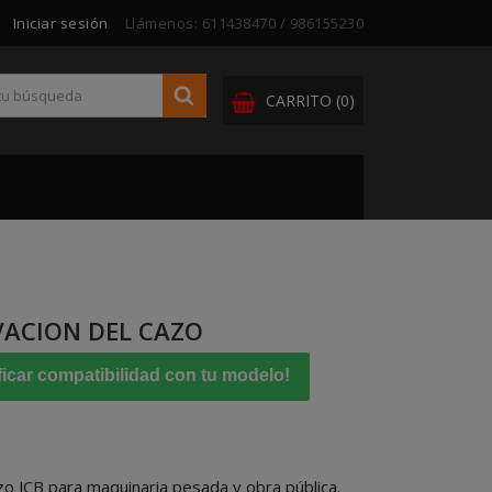
Iniciar sesión
Llámenos:
611438470 / 986155230
CARRITO
(0)
EVACION DEL CAZO
ficar compatibilidad con tu modelo!
zo JCB para maquinaria pesada y obra pública.