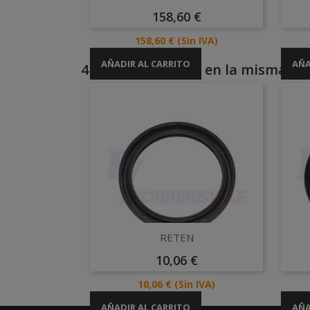
Precio
158,60 €
Precio
158,60 €
(Sin IVA)
AÑADIR AL CARRITO
AÑA
4 otros productos en la misma cat
Vista rápida

RETEN
Precio
10,06 €
Precio
10,06 €
(Sin IVA)
AÑADIR AL CARRITO
AÑA