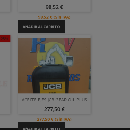
Precio
98,52 €
Precio
98,52 €
(Sin IVA)
AÑADIR AL CARRITO
-25%
Vista rápida

ACEITE EJES JCB GEAR OIL PLUS
Precio
277,50 €
Precio
277,50 €
(Sin IVA)
AÑADIR AL CARRITO