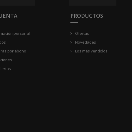
CUENTA
PRODUCTOS
rmación personal
Ofertas
dos
Novedades
uras por abono
Los más vendidos
cciones
lertas