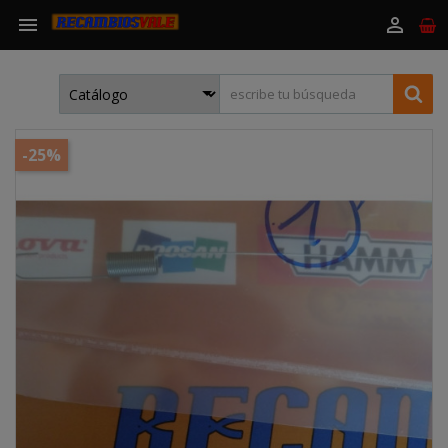


-25%