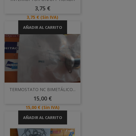
Precio
3,75 €
Precio
3,75 €
(Sin IVA)
AÑADIR AL CARRITO
TERMOSTATO NC BIMETÁLICO...
Precio
15,00 €
Precio
15,00 €
(Sin IVA)
AÑADIR AL CARRITO