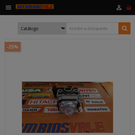


-25%