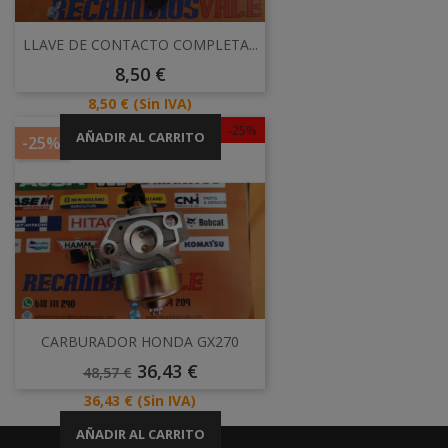
LLAVE DE CONTACTO COMPLETA...
Precio
8,50 €
Precio
8,50 €
(Sin IVA)
-25%
AÑADIR AL CARRITO
-25%
CARBURADOR HONDA GX270
Precio
Precio
36,43 €
48,57 €
Base
Precio
36,43 €
(Sin IVA)
AÑADIR AL CARRITO