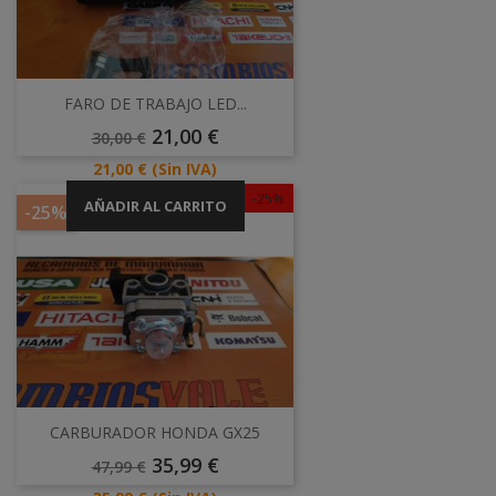
FARO DE TRABAJO LED...
Precio
Precio
21,00 €
30,00 €
Base
Precio
21,00 €
(Sin IVA)
-25%
AÑADIR AL CARRITO
-25%
CARBURADOR HONDA GX25
Precio
Precio
35,99 €
47,99 €
Base