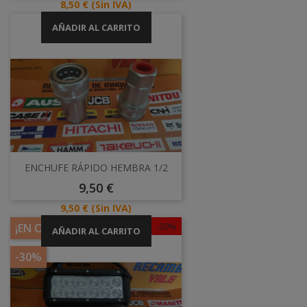
Precio
8,50 €
(Sin IVA)
AÑADIR AL CARRITO
ENCHUFE RÁPIDO HEMBRA 1/2
Precio
9,50 €
Precio
9,50 €
(Sin IVA)
-30%
¡EN OFERTA!
AÑADIR AL CARRITO
-30%