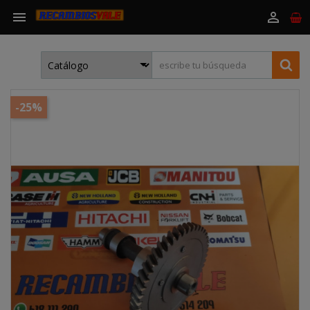


-25%