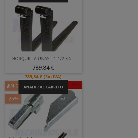
HORQUILLA UÑAS - 1-1/2 X 5...
Precio
789,84 €
Precio
789,84 €
(Sin IVA)
-25%
¡EN OFERTA!
AÑADIR AL CARRITO
-25%