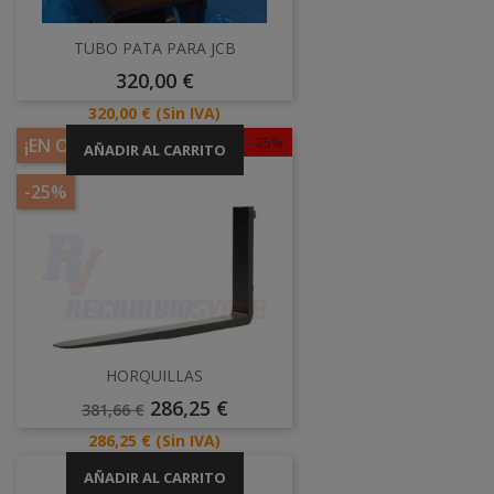
TUBO PATA PARA JCB
Precio
320,00 €
Precio
320,00 €
(Sin IVA)
-25%
¡EN OFERTA!
AÑADIR AL CARRITO
-25%
HORQUILLAS
Precio
Precio
286,25 €
381,66 €
Base
Precio
286,25 €
(Sin IVA)
AÑADIR AL CARRITO