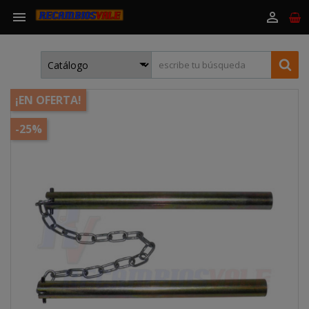


¡EN OFERTA!
-25%