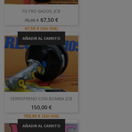
FILTRO GASOIL JCB
Precio
Precio
67,50 €
75,00 €
Base
Precio
67,50 €
(Sin IVA)
AÑADIR AL CARRITO
SERVOFRENO CON BOMBA JCB
Precio
150,00 €
Precio
150,00 €
(Sin IVA)
AÑADIR AL CARRITO