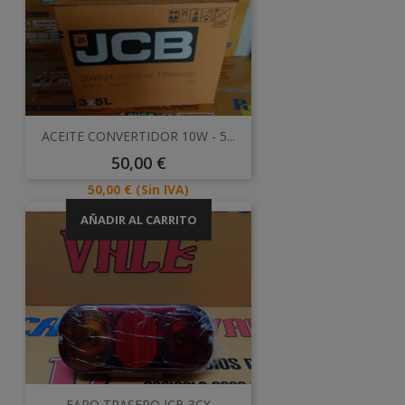
ACEITE CONVERTIDOR 10W - 5...
Precio
50,00 €
Precio
50,00 €
(Sin IVA)
AÑADIR AL CARRITO
FARO TRASERO JCB 3CX