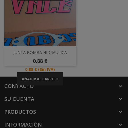
JUNTA BOMBA HIDRAULICA
Precio
0,88 €
Precio
0,88 €
(Sin IVA)
AÑADIR AL CARRITO
CONTACTO
SU CUENTA

PRODUCTOS

INFORMACIÓN
