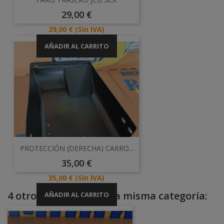
Precio
29,00 €
Precio
29,00 €
(Sin IVA)
AÑADIR AL CARRITO
PROTECCIÓN (DERECHA) CARRO...
Precio
35,00 €
Precio
35,00 €
(Sin IVA)
4 otros productos en la misma categoría:
AÑADIR AL CARRITO