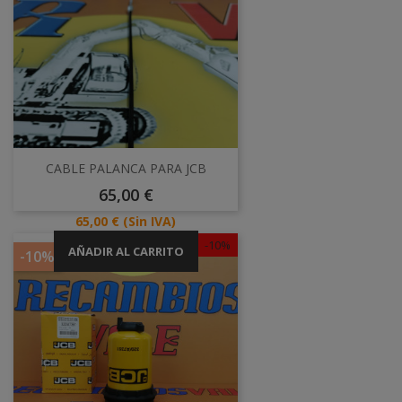
CABLE PALANCA PARA JCB
Precio
65,00 €
Precio
65,00 €
(Sin IVA)
-10%
AÑADIR AL CARRITO
-10%