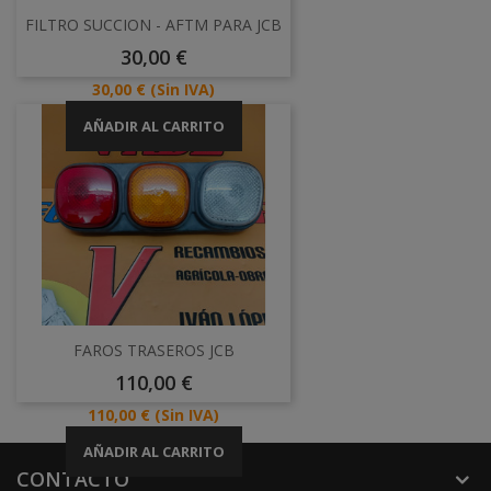
FILTRO SUCCION - AFTM PARA JCB
Precio
30,00 €
Precio
30,00 €
(Sin IVA)
AÑADIR AL CARRITO
FAROS TRASEROS JCB
Precio
110,00 €
Precio
110,00 €
(Sin IVA)
AÑADIR AL CARRITO
CONTACTO