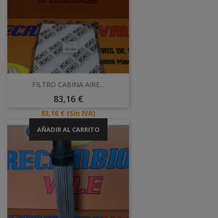
FILTRO CABINA AIRE...
Precio
83,16 €
Precio
83,16 €
(Sin IVA)
AÑADIR AL CARRITO