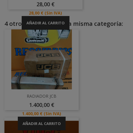
Precio
28,00 €
Precio
28,00 €
(Sin IVA)
4 otros productos en la misma categoría:
AÑADIR AL CARRITO
RADIADOR JCB
Precio
1.400,00 €
Precio
1.400,00 €
(Sin IVA)
AÑADIR AL CARRITO