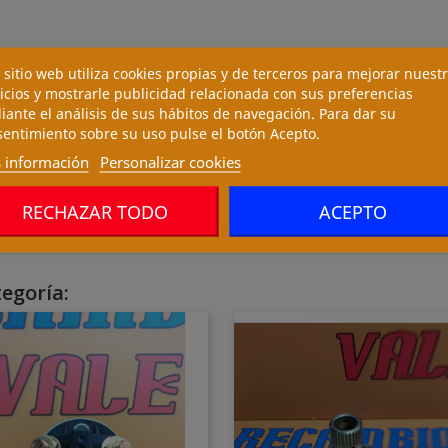
 sitio web utiliza cookies propias y de terceros para mejorar nuest
icios y mostrarle publicidad relacionada con sus preferencias
ante el análisis de sus hábitos de navegación. Para dar su
entimiento sobre su uso pulse el botón Acepto.
 información
Personalizar cookies
RECHAZAR TODO
ACEPTO
COMPROBAR CON NÚMERO DE SERIE
egoría: