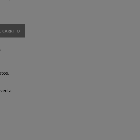
L CARRITO
atos.
venta.