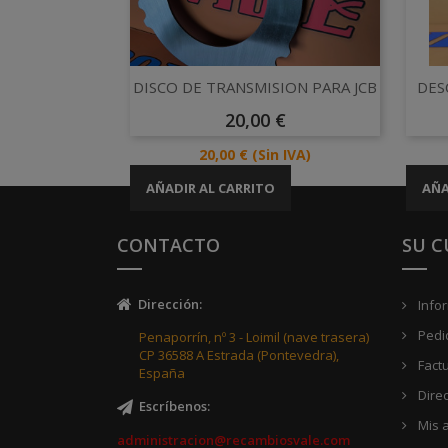
Vista rápida

DISCO DE TRANSMISION PARA JCB
DES
Precio
20,00 €
Precio
20,00 €
(Sin IVA)
AÑADIR AL CARRITO
AÑA
CONTACTO
SU 
Dirección
:
Info
Pedi
Penaporrín, nº 3 - Loimil (nave trasera)
CP 36588 A Estrada (Pontevedra),
Fact
España
Dire
Escríbenos
:
Mis a
administracion@recambiosvale.com