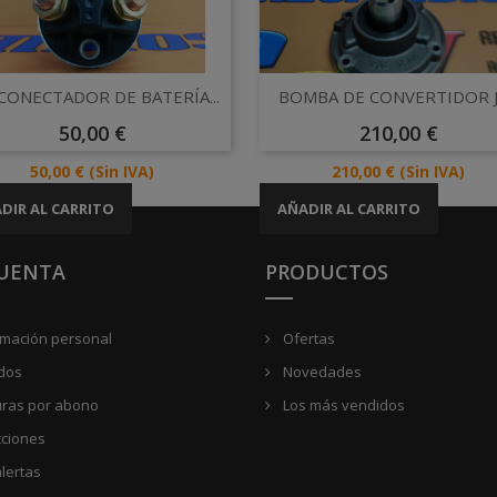
Vista rápida
Vista rápida


CONECTADOR DE BATERÍA...
BOMBA DE CONVERTIDOR 
Precio
Precio
50,00 €
210,00 €
Precio
Precio
50,00 €
(Sin IVA)
210,00 €
(Sin IVA)
DIR AL CARRITO
AÑADIR AL CARRITO
CUENTA
PRODUCTOS
rmación personal
Ofertas
dos
Novedades
uras por abono
Los más vendidos
cciones
lertas