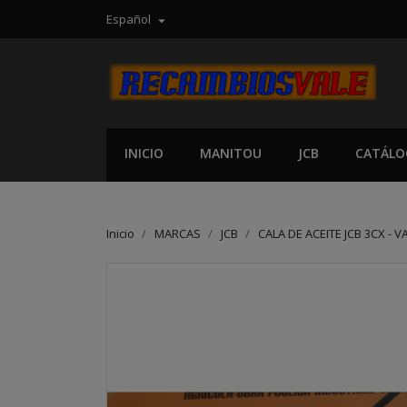
Español

INICIO
MANITOU
JCB
CATÁLO
Inicio
MARCAS
JCB
CALA DE ACEITE JCB 3CX - V