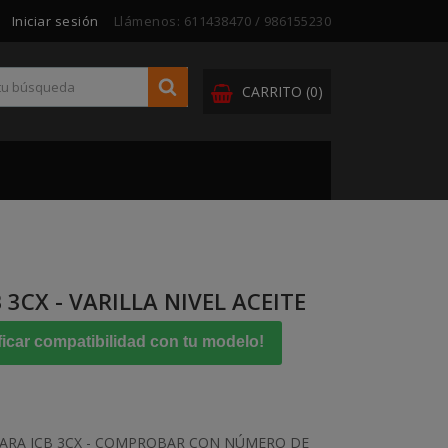
Iniciar sesión
Llámenos:
611438470 / 986155230
CARRITO
(0)
 3CX - VARILLA NIVEL ACEITE
ficar compatibilidad con tu modelo!
 PARA JCB 3CX - COMPROBAR CON NÚMERO DE