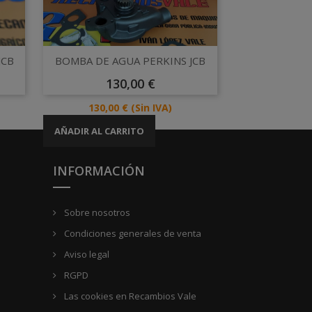
Vista rápida

JCB
BOMBA DE AGUA PERKINS JCB
Precio
130,00 €
Precio
130,00 €
(Sin IVA)
AÑADIR AL CARRITO
INFORMACIÓN
Sobre nosotros
Condiciones generales de venta
Aviso legal
RGPD
Las cookies en Recambios Vale