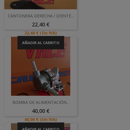
CANTONERA DERECHA / DIENTE...
Precio
22,40 €
Precio
22,40 €
(Sin IVA)
AÑADIR AL CARRITO
BOMBA DE ALIMENTACIÓN...
Precio
40,00 €
Precio
40,00 €
(Sin IVA)
AÑADIR AL CARRITO