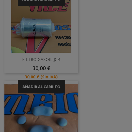
FILTRO GASOIL JCB
Precio
30,00 €
Precio
30,00 €
(Sin IVA)
AÑADIR AL CARRITO