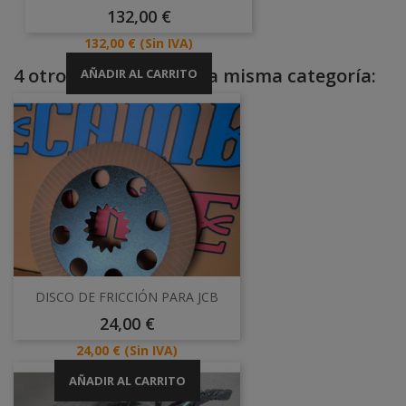
Precio
132,00 €
Precio
132,00 €
(Sin IVA)
4 otros productos en la misma categoría:
AÑADIR AL CARRITO
DISCO DE FRICCIÓN PARA JCB
Precio
24,00 €
Precio
24,00 €
(Sin IVA)
AÑADIR AL CARRITO