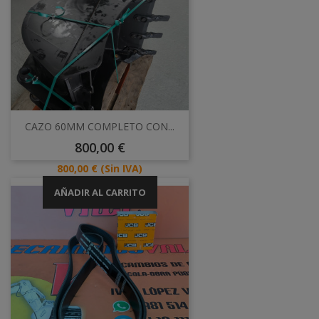
CAZO 60MM COMPLETO CON...
Precio
800,00 €
Precio
800,00 €
(Sin IVA)
AÑADIR AL CARRITO