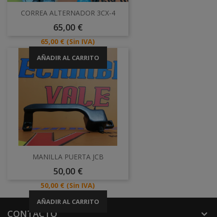
CORREA ALTERNADOR 3CX-4
Precio
65,00 €
Precio
65,00 €
(Sin IVA)
AÑADIR AL CARRITO
MANILLA PUERTA JCB
Precio
50,00 €
Precio
50,00 €
(Sin IVA)
AÑADIR AL CARRITO
CONTACTO