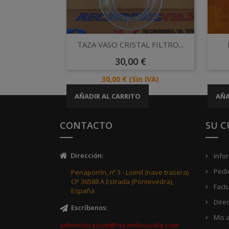
Vista rápida

TAZA VASO CRISTAL FILTRO...
Precio
30,00 €
Precio
30,00 €
(Sin IVA)
AÑADIR AL CARRITO
AÑA
CONTACTO
SU 
Dirección
:
Info
Pedi
Penaporrín, nº 3 - Loimil (nave trasera)
CP 36588 A Estrada (Pontevedra),
Fact
España
Dire
Escríbenos
:
Mis a
administracion@recambiosvale.com