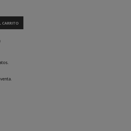
L CARRITO
atos.
venta.