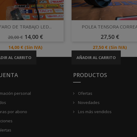
Vista rápida
Vista rápida


FARO DE TRABAJO LED...
POLEA TENSORA CORRE
Precio
Precio
Precio
14,00 €
27,50 €
20,00 €
Base
Precio
Precio
14,00 €
(Sin IVA)
27,50 €
(Sin IVA)
DIR AL CARRITO
AÑADIR AL CARRITO
CUENTA
PRODUCTOS
rmación personal
Ofertas
dos
Novedades
uras por abono
Los más vendidos
cciones
lertas