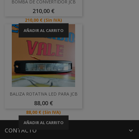
BOMBA DE CONVERTIDOR JCB
Precio
210,00 €
Precio
210,00 €
(Sin IVA)
AÑADIR AL CARRITO
BALIZA ROTATIVA LED PARA JCB
Precio
88,00 €
Precio
88,00 €
(Sin IVA)
AÑADIR AL CARRITO
CONTACTO