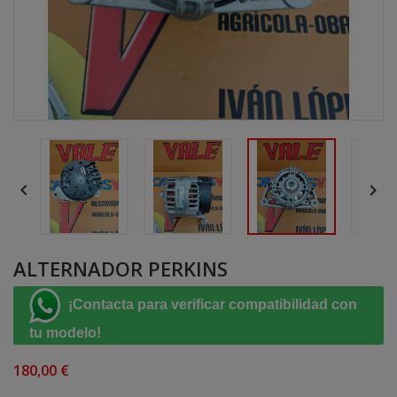


ALTERNADOR PERKINS
¡Contacta para verificar compatibilidad con
tu modelo!
180,00 €