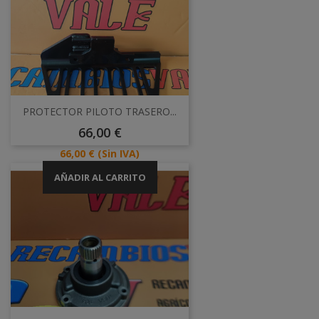
PROTECTOR PILOTO TRASERO...
Precio
66,00 €
Precio
66,00 €
(Sin IVA)
AÑADIR AL CARRITO