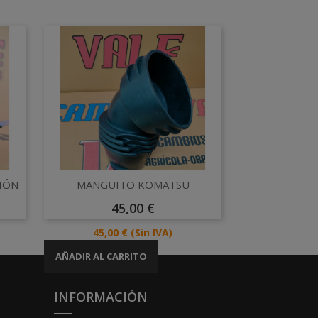
Vista rápida

IÓN
MANGUITO KOMATSU
Precio
45,00 €
Precio
45,00 €
(Sin IVA)
AÑADIR AL CARRITO
INFORMACIÓN