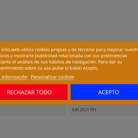
 sitio web utiliza cookies propias y de terceros para mejorar nuest
icios y mostrarle publicidad relacionada con sus preferencias
ante el análisis de sus hábitos de navegación. Para dar su
entimiento sobre su uso pulse el botón Acepto.
 información
Personalizar cookies
RECHAZAR TODO
ACEPTO
0412021751
0412021751