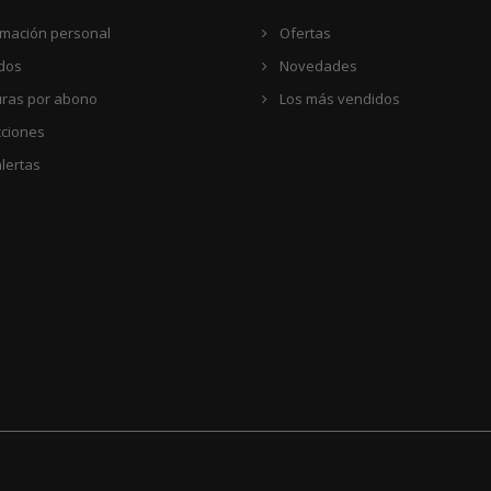
rmación personal
Ofertas
dos
Novedades
uras por abono
Los más vendidos
cciones
lertas