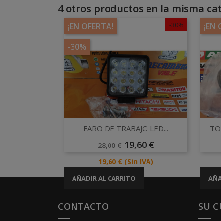
4 otros productos en la misma cat
-30%
¡EN OFERTA!
¡EN 
-30%
Vista rápida

FARO DE TRABAJO LED...
TO
Precio
Precio
19,60 €
28,00 €
Base
Precio
19,60 €
(Sin IVA)
AÑADIR AL CARRITO
AÑA
CONTACTO
SU 