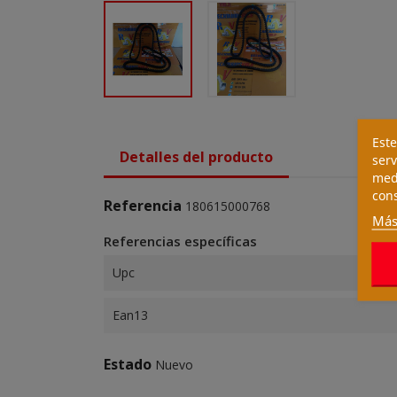
Este
Detalles del producto
serv
medi
cons
Referencia
180615000768
Más
Referencias específicas
Upc
Ean13
Estado
Nuevo