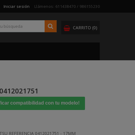
Iniciar sesión
Llámenos:
611438470 / 986155230
CARRITO
(0)
0412021751
ficar compatibilidad con tu modelo!
SU REFERENCIA 0412021751 - 17MM