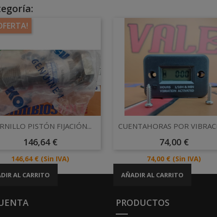
egoría:
OFERTA!
Vista rápida
Vista rápida


RNILLO PISTÓN FIJACIÓN...
CUENTAHORAS POR VIBRAC
Precio
Precio
146,64 €
74,00 €
Precio
Precio
146,64 €
(Sin IVA)
74,00 €
(Sin IVA)
DIR AL CARRITO
AÑADIR AL CARRITO
CUENTA
PRODUCTOS