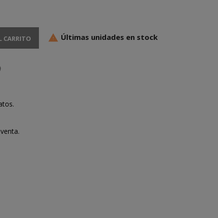
Últimas unidades en stock

L CARRITO
atos.
venta.