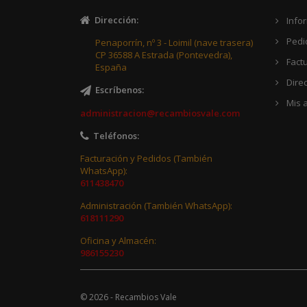
Dirección
:
Info
Pedi
Penaporrín, nº 3 - Loimil (nave trasera)
CP 36588 A Estrada (Pontevedra),
Fact
España
Dire
Escríbenos
:
Mis a
administracion@recambiosvale.com
Teléfonos
:
Facturación y Pedidos (También
WhatsApp):
611438470
Administración (También WhatsApp):
618111290
Oficina y Almacén:
986155230
© 2026 - Recambios Vale